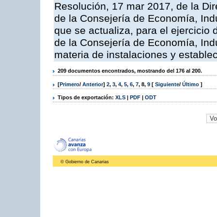
Resolución, 17 mar 2017, de la Dir
de la Consejería de Economía, Indu
que se actualiza, para el ejercici
de la Consejería de Economía, Ind
materia de instalaciones y estable
209 documentos encontrados, mostrando del 176 al 200.
[
Primero
/
Anterior
]
2
,
3
,
4
,
5
,
6
,
7
,
8
,
9
[
Siguiente
/
Último
]
Tipos de exportación:
XLS
|
PDF
|
ODT
© Gobierno de Canarias