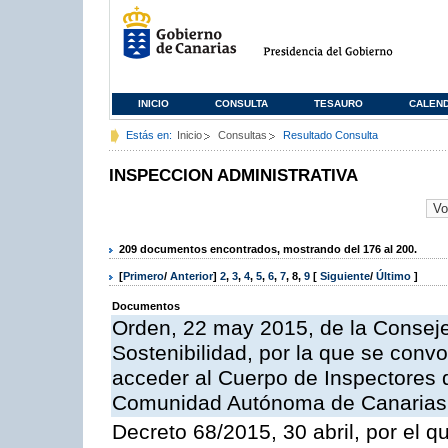
INICIO
CONSULTA
TESAURO
CALEN
Estás en:
Inicio
Consultas
Resultado Consulta
INSPECCION ADMINISTRATIVA
209 documentos encontrados, mostrando del 176 al 200.
[
Primero
/
Anterior
]
2
,
3
,
4
,
5
,
6
,
7
,
8
,
9
[
Siguiente
/
Último
]
Documentos
Orden, 22 may 2015, de la Conseje
Sostenibilidad, por la que se conv
acceder al Cuerpo de Inspectores 
Comunidad Autónoma de Canarias
Decreto 68/2015, 30 abril, por el q