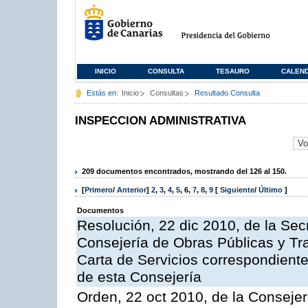
INICIO
CONSULTA
TESAURO
CALEN
Estás en:
Inicio
Consultas
Resultado Consulta
INSPECCION ADMINISTRATIVA
209 documentos encontrados, mostrando del 126 al 150.
[
Primero
/
Anterior
]
2
,
3
,
4
,
5
,
6
,
7
,
8
,
9
[
Siguiente
/
Último
]
Documentos
Resolución, 22 dic 2010, de la Sec
Consejería de Obras Públicas y Tra
Carta de Servicios correspondiente
de esta Consejería
Orden, 22 oct 2010, de la Consejer