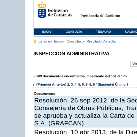
INICIO
CONSULTA
TESAURO
CALEN
Estás en:
Inicio
Consultas
Resultado Consulta
INSPECCION ADMINISTRATIVA
209 documentos encontrados, mostrando del 151 al 175.
[
Primero
/
Anterior
]
2
,
3
,
4
,
5
,
6
,
7
,
8
,
9
[
Siguiente
/
Último
]
Documentos
Resolución, 26 sep 2012, de la Sec
Consejería de Obras Públicas, Transp
se aprueba y actualiza la Carta de
S.A. (GRAFCAN)
Resolución, 10 abr 2013, de la Dir