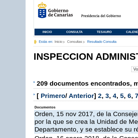
INICIO
CONSULTA
TESAURO
CALEN
Estás en:
Inicio
Consultas
Resultado Consulta
INSPECCION ADMINIS
209 documentos encontrados, mo
[
Primero
/
Anterior
]
2
,
3
,
4
,
5
,
6
,
Documentos
Orden, 15 nov 2017, de la Conseje
por la que se crea la Unidad de Me
Departamento, y se establece su 