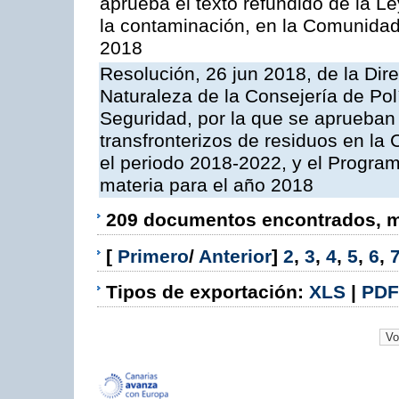
aprueba el texto refundido de la L
la contaminación, en la Comunida
2018
Resolución, 26 jun 2018, de la Dir
Naturaleza de la Consejería de Polít
Seguridad, por la que se aprueban 
transfronterizos de residuos en l
el periodo 2018-2022, y el Progra
materia para el año 2018
209 documentos encontrados, mo
[
Primero
/
Anterior
]
2
,
3
,
4
,
5
,
6
,
Tipos de exportación:
XLS
|
PDF