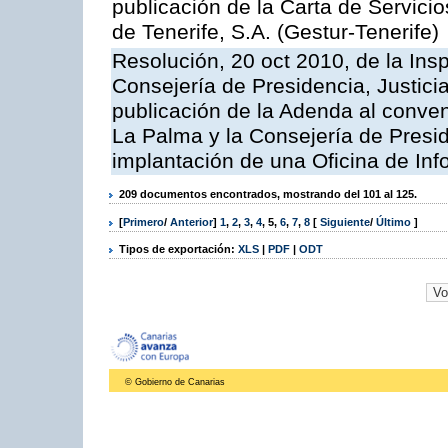
publicación de la Carta de Servici
de Tenerife, S.A. (Gestur-Tenerife)
Resolución, 20 oct 2010, de la Ins
Consejería de Presidencia, Justici
publicación de la Adenda al conveni
La Palma y la Consejería de Presid
implantación de una Oficina de In
209 documentos encontrados, mostrando del 101 al 125.
[
Primero
/
Anterior
]
1
,
2
,
3
,
4
,
5
,
6
,
7
,
8
[
Siguiente
/
Último
]
Tipos de exportación:
XLS
|
PDF
|
ODT
© Gobierno de Canarias