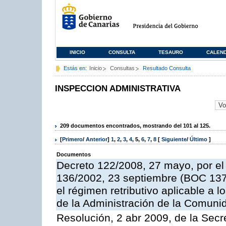
INICIO
CONSULTA
TESAURO
CALEN
Estás en:
Inicio
Consultas
Resultado Consulta
INSPECCION ADMINISTRATIVA
209 documentos encontrados, mostrando del 101 al 125.
[
Primero
/
Anterior
]
1
,
2
,
3
,
4
,
5
,
6
,
7
,
8
[
Siguiente
/
Último
]
Documentos
Decreto 122/2008, 27 mayo, por el
136/2002, 23 septiembre (BOC 137,
el régimen retributivo aplicable a 
de la Administración de la Comun
Resolución, 2 abr 2009, de la Secr