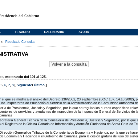
A
TESAURO
CALENDARIO
AYUDA
s
Resultado Consulta
NISTRATIVA
, mostrando del 101 al 125.
,
5
,
6
,
7
,
8
[
Siguiente
/
Último
]
 el que se modifica el anexo del Decreto 136/2002, 23 septiembre (BOC 137, 14.10.2002), p
e a los Inspectores de Educación al Servicio de la Administración de la Comunidad Autónoma 
jería de Presidencia, Justicia y Seguridad, por la que se regulan los cursos específicos rel
spectores de servicios y ayudantes de inspección de la Inspección General de Servicios de la
Canarias
ecretaria General Técnica de la Consejería de Presidencia, Justicia y Seguridad, por la que
en el Registro de la Oficina Canaria de Información y Atención Ciudadana de Santa Cruz de T
 Dirección General de Tributos de la Consejería de Economía y Hacienda, por la que se hace 
o de Economía y Hacienda y el Gobierno de Canarias, para la cesión gratuita del uso del sist