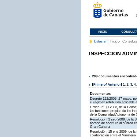
INICIO
CONSULT
Estás en:
Inicio
Consulta
INSPECCION ADMI
209 documentos encontrados
[
Primero
/
Anterior
]
1
,
2
,
3
,
4
Documentos
Decreto 122/2008, 27 mayo, por
el régimen retributivo aplicabl
Orden, 21 jul 2008, de la Conse
las funciones propias de los in
de la Comunidad Autónoma de 
Resolución, 2 sep 2008, de la S
horario de apertura al público 
Gran Canaria
Resolución, 15 ene 2009, de la
colaboración entre el Ministeri