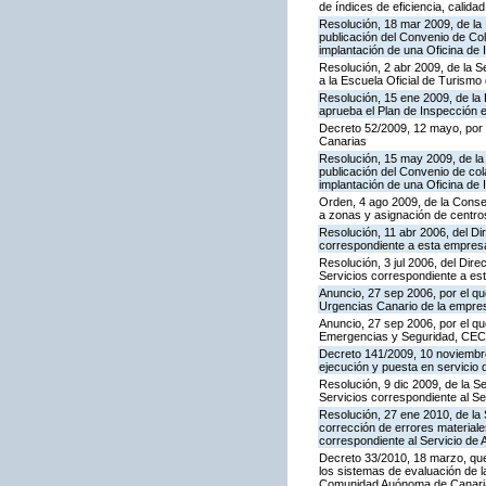
de índices de eficiencia, calid
Resolución, 18 mar 2009, de la 
publicación del Convenio de Col
implantación de una Oficina de
Resolución, 2 abr 2009, de la S
a la Escuela Oficial de Turism
Resolución, 15 ene 2009, de la 
aprueba el Plan de Inspección 
Decreto 52/2009, 12 mayo, por
Canarias
Resolución, 15 may 2009, de la 
publicación del Convenio de col
implantación de una Oficina de
Orden, 4 ago 2009, de la Consej
a zonas y asignación de centr
Resolución, 11 abr 2006, del D
correspondiente a esta empres
Resolución, 3 jul 2006, del Dire
Servicios correspondiente a e
Anuncio, 27 sep 2006, por el qu
Urgencias Canario de la empres
Anuncio, 27 sep 2006, por el qu
Emergencias y Seguridad, CE
Decreto 141/2009, 10 noviembre,
ejecución y puesta en servicio 
Resolución, 9 dic 2009, de la S
Servicios correspondiente al Se
Resolución, 27 ene 2010, de la 
corrección de errores materiale
correspondiente al Servicio de 
Decreto 33/2010, 18 marzo, que
los sistemas de evaluación de la
Comunidad Auónoma de Canari