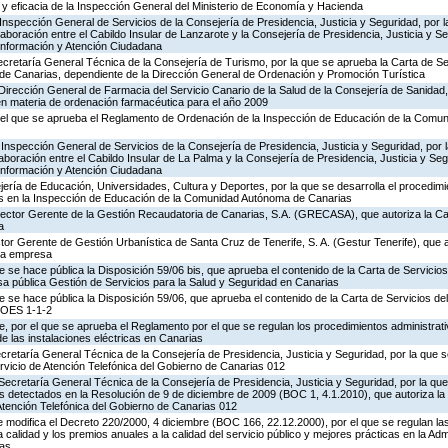
ad y eficacia de la Inspección General del Ministerio de Economía y Hacienda
Inspección General de Servicios de la Consejería de Presidencia, Justicia y Seguridad, por l
aboración entre el Cabildo Insular de Lanzarote y la Consejería de Presidencia, Justicia y Se
 Información y Atención Ciudadana
ecretaría General Técnica de la Consejería de Turismo, por la que se aprueba la Carta de S
o de Canarias, dependiente de la Dirección General de Ordenación y Promoción Turística
Dirección General de Farmacia del Servicio Canario de la Salud de la Consejería de Sanidad
en materia de ordenación farmacéutica para el año 2009
 el que se aprueba el Reglamento de Ordenación de la Inspección de Educación de la Comu
Inspección General de Servicios de la Consejería de Presidencia, Justicia y Seguridad, por 
aboración entre el Cabildo Insular de La Palma y la Consejería de Presidencia, Justicia y Seg
 Información y Atención Ciudadana
ería de Educación, Universidades, Cultura y Deportes, por la que se desarrolla el procedimi
os en la Inspección de Educación de la Comunidad Autónoma de Canarias
irector Gerente de la Gestión Recaudatoria de Canarias, S.A. (GRECASA), que autoriza la Ca
a
ctor Gerente de Gestión Urbanística de Santa Cruz de Tenerife, S. A. (Gestur Tenerife), que a
sta empresa
e se hace pública la Disposición 59/06 bis, que aprueba el contenido de la Carta de Servicios
a pública Gestión de Servicios para la Salud y Seguridad en Canarias
e se hace pública la Disposición 59/06, que aprueba el contenido de la Carta de Servicios d
COES 1-1-2
 por el que se aprueba el Reglamento por el que se regulan los procedimientos administrativ
de las instalaciones eléctricas en Canarias
ecretaría General Técnica de la Consejería de Presidencia, Justicia y Seguridad, por la que s
rvicio de Atención Telefónica del Gobierno de Canarias 012
Secretaría General Técnica de la Consejería de Presidencia, Justicia y Seguridad, por la que
s detectados en la Resolución de 9 de diciembre de 2009 (BOC 1, 4.1.2010), que autoriza la
Atención Telefónica del Gobierno de Canarias 012
 modifica el Decreto 220/2000, 4 diciembre (BOC 166, 22.12.2000), por el que se regulan las
 calidad y los premios anuales a la calidad del servicio público y mejores prácticas en la Adm
as