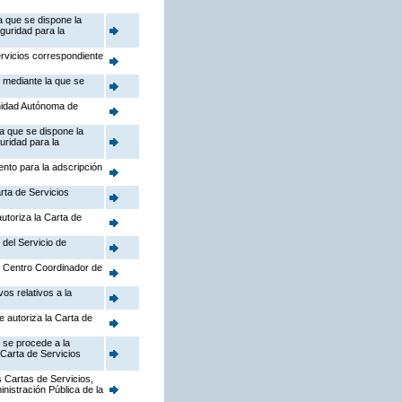
a que se dispone la
guridad para la
ervicios correspondiente
, mediante la que se
nidad Autónoma de
la que se dispone la
uridad para la
ento para la adscripción
rta de Servicios
utoriza la Carta de
 del Servicio de
el Centro Coordinador de
os relativos a la
e autoriza la Carta de
 se procede a la
 Carta de Servicios
 Cartas de Servicios,
inistración Pública de la