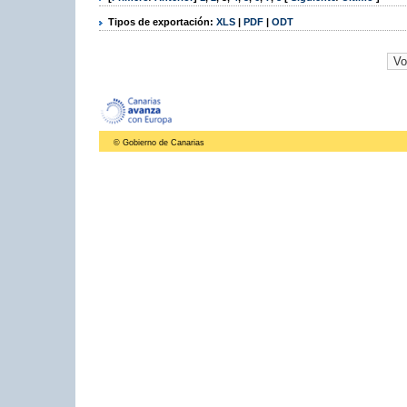
Tipos de exportación:
XLS
|
PDF
|
ODT
© Gobierno de Canarias