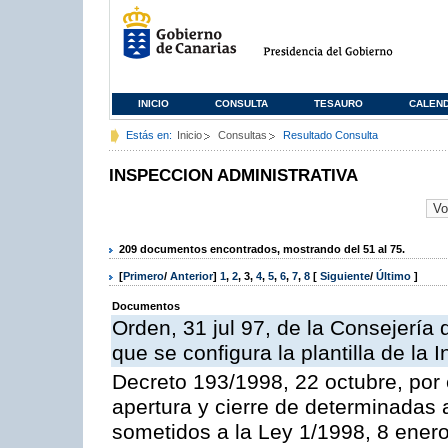
INICIO
CONSULTA
TESAURO
CALEN
Estás en:
Inicio
Consultas
Resultado Consulta
INSPECCION ADMINISTRATIVA
209 documentos encontrados, mostrando del 51 al 75.
[
Primero
/
Anterior
]
1
,
2
,
3
,
4
,
5
,
6
,
7
,
8
[
Siguiente
/
Último
]
Documentos
Orden, 31 jul 97, de la Consejería 
que se configura la plantilla de la
Decreto 193/1998, 22 octubre, por 
apertura y cierre de determinadas 
sometidos a la Ley 1/1998, 8 enero