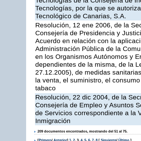
Tecnologías de la Consejería de I
Tecnologías, por la que se autoriza 
Tecnológico de Canarias, S.A.
Resolución, 12 ene 2006, de la Sec
Consejería de Presidencia y Justici
Acuerdo en relación con la aplicaci
Administración Pública de la Com
en los Organismos Autónomos y En
dependientes de la misma, de la L
27.12.2005), de medidas sanitarias
la venta, el suministro, el consumo
tabaco
Resolución, 22 dic 2004, de la Sec
Consejería de Empleo y Asuntos Soc
de Servicios correspondiente a la 
Inmigración
209 documentos encontrados, mostrando del 51 al 75.
[
Primero
/
Anterior
]
1
,
2
,
3
,
4
,
5
,
6
,
7
,
8
[
Siguiente
/
Último
]