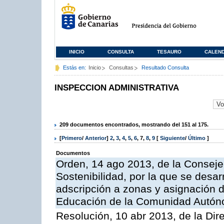
INICIO
CONSULTA
TESAURO
CALEN
Estás en:
Inicio
Consultas
Resultado Consulta
INSPECCION ADMINISTRATIVA
209 documentos encontrados, mostrando del 151 al 175.
[
Primero
/
Anterior
]
2
,
3
,
4
,
5
,
6
,
7
,
8
,
9
[
Siguiente
/
Último
]
Documentos
Orden, 14 ago 2013, de la Conseje
Sostenibilidad, por la que se desar
adscripción a zonas y asignación d
Educación de la Comunidad Autón
Resolución, 10 abr 2013, de la Dir