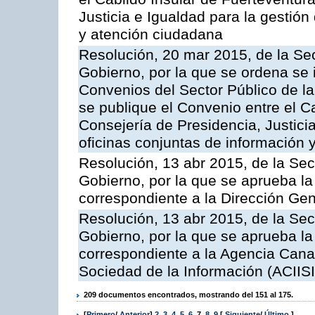
Justicia e Igualdad para la gestión
y atención ciudadana
Resolución, 20 mar 2015, de la Sec
Gobierno, por la que se ordena se 
Convenios del Sector Público de 
se publique el Convenio entre el C
Consejería de Presidencia, Justicia
oficinas conjuntas de información 
Resolución, 13 abr 2015, de la Sec
Gobierno, por la que se aprueba la 
correspondiente a la Dirección Gene
Resolución, 13 abr 2015, de la Sec
Gobierno, por la que se aprueba la 
correspondiente a la Agencia Canar
Sociedad de la Información (ACIISI
209 documentos encontrados, mostrando del 151 al 175.
[
Primero
/
Anterior
]
2
,
3
,
4
,
5
,
6
,
7
,
8
,
9
[
Siguiente
/
Último
]