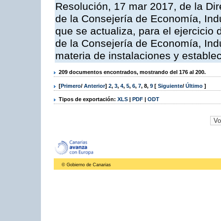
Resolución, 17 mar 2017, de la Dir
de la Consejería de Economía, Indu
que se actualiza, para el ejercici
de la Consejería de Economía, Ind
materia de instalaciones y estable
209 documentos encontrados, mostrando del 176 al 200.
[
Primero
/
Anterior
]
2
,
3
,
4
,
5
,
6
,
7
,
8
,
9
[
Siguiente
/
Último
]
Tipos de exportación:
XLS
|
PDF
|
ODT
© Gobierno de Canarias