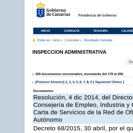
INICIO
CONSULTA
TESAURO
CALEN
Estás en:
Inicio
Consultas
Resultado Consulta
INSPECCION ADMINISTRATIVA
209 documentos encontrados, mostrando del 176 al 200.
[
Primero
/
Anterior
]
2
,
3
,
4
,
5
,
6
,
7
,
8
,
9
[
Siguiente
/
Último
]
Documentos
Resolución, 4 dic 2014, del Direct
Consejería de Empleo, Industria y 
Carta de Servicios de la Red de O
Autónomo
Decreto 68/2015, 30 abril, por el q