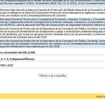
ción ambiental integrada en el ámbito del texto refundido de la Ley de prevención y control in
al Decreto Legislativo 1/2016, 16 diciembre (BOE 316, 31.12.2016), en la Comunidad Autón
irectora Ejecutiva de la Agencia Canaria de Protección del Medio Natural de la Consejería de P
la que se delega en la Dirección General de Protección de la Naturaleza la vigilancia e inspec
terizos de residuos en la Comunidad Autónoma de Canarias
 Secretaría General Técnica de la Consejería de Economía, Industria, Comercio y Conocimien
venio de Colaboración entre la Consejería de Economía, Industria, Comercio y Conocimiento 
ol (ACEICO), para la ejecución del Plan de Inspecciones de Seguridad Industrial y Minera e
rección General de Protección de la Naturaleza de la Consejería de Política Territorial, Soste
ma de Inspección Ambiental de las instalaciones sujetas a autorización ambiental integrada e
16 de diciembre, por el que se aprueba el texto refundido de la Ley de prevención y control in
d Autónoma de Canarias para el año 2018
irección General de Protección de la Naturaleza de la Consejería de Política Territorial, Sost
 de Inspección de traslados transfronterizos de residuos en la Comunidad Autónoma de Canar
spección Ambiental en esta materia para el año 2018
, mostrando del 201 al 209.
,
6
,
7
,
8
,
9
[Siguiente/Último]
|
PDF
|
ODT
Aviso Le