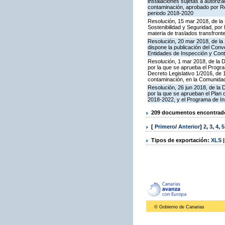
instalaciones sujetas a autoriza
contaminación, aprobado por Re
periodo 2018-2020
Resolución, 15 mar 2018, de la D
Sostenibilidad y Seguridad, por 
materia de traslados transfron
Resolución, 20 mar 2018, de la
dispone la publicación del Con
Entidades de Inspección y Contr
Resolución, 1 mar 2018, de la Di
por la que se aprueba el Progra
Decreto Legislativo 1/2016, de 
contaminación, en la Comunida
Resolución, 26 jun 2018, de la D
por la que se aprueban el Plan
2018-2022, y el Programa de In
209 documentos encontrados
[
Primero
/
Anterior
]
2
,
3
,
4
,
5
Tipos de exportación:
XLS
© Gobierno de Canarias