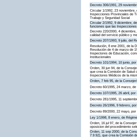
Decreto 306/1991, 29 noviembre,
Circular 1/1992, 23 noviembre, 
Inspecciones Provinciales de Tr
Trabajo y Seguridad Social
Circular 2/1992, 9 diciembre, de
funciones que las Inspecciones
Decreto 220/2000, 4 diciembre, 
calidad del servicio público y m
Decreto 207/1993, 9 julio, del
Resolución, 8 ene 2001, de la D
Resolución de 4 de marzo de 199
Inspectores de Educación, con
Institucionales
Decreto 101/1994, 10 junio, po
Orden, 30 jun 94, de la Conseje
que crea la Comisión de Salud d
Inspectores Médicos de la mis
Orden, 7 feb 95, de la Consejer
Decreto 60/1995, 24 marzo, de
Decreto 107/1995, 26 abril, por 
Decreto 281/1995, 11 septiembr
Decreto 26/1996, 9 febrero, por 
Decreto 89/2000, 22 mayo, por e
Ley 1/1998, 8 enero, de Régime
Orden, 16 jul 97, de la Consejer
oposicion del procedimiento se
Orden, 11 sep 2000, de la Cons
7.9.92), que crea la Comisión d