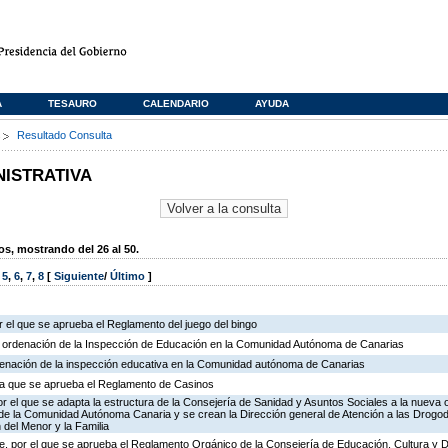
A
TESAURO
CALENDARIO
AYUDA
s
Resultado Consulta
NISTRATIVA
, mostrando del 26 al 50.
,
5
,
6
,
7
,
8
[
Siguiente
/
Último
]
 el que se aprueba el Reglamento del juego del bingo
e ordenación de la Inspección de Educación en la Comunidad Autónoma de Canarias
rdenación de la inspección educativa en la Comunidad autónoma de Canarias
r la que se aprueba el Reglamento de Casinos
r el que se adapta la estructura de la Consejería de Sanidad y Asuntos Sociales a la nueva 
n de la Comunidad Autónoma Canaria y se crean la Dirección general de Atención a las Drogo
 del Menor y la Familia
, por el que se aprueba el Reglamento Orgánico de la Consejería de Educación, Cultura y 