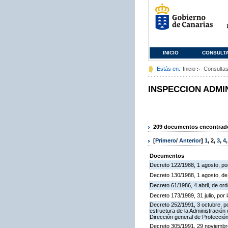
INICIO
CONSULT
Estás en:
Inicio
Consulta
INSPECCION ADMI
209 documentos encontrados
[
Primero
/
Anterior
]
1
,
2
,
3
,
4
Documentos
Decreto 122/1988, 1 agosto, por
Decreto 130/1988, 1 agosto, d
Decreto 61/1986, 4 abril, de o
Decreto 173/1989, 31 julio, po
Decreto 252/1991, 3 octubre, po
estructura de la Administració
Dirección general de Protección
Decreto 305/1991, 29 noviembre