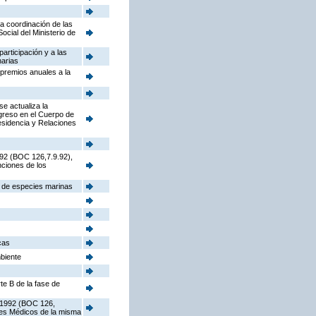
la coordinación de las
cial del Ministerio de
participación y a las
narias
 premios anuales a la
e actualiza la
ngreso en el Cuerpo de
sidencia y Relaciones
992 (BOC 126,7.9.92),
nciones de los
s de especies marinas
cas
mbiente
te B de la fase de
e 1992 (BOC 126,
ores Médicos de la misma