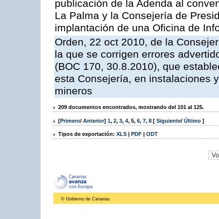
publicación de la Adenda al conveni
La Palma y la Consejería de Presid
implantación de una Oficina de In
Orden, 22 oct 2010, de la Consejer
la que se corrigen errores adverti
(BOC 170, 30.8.2010), que estable
esta Consejería, en instalaciones y
mineros
209 documentos encontrados, mostrando del 101 al 125.
[
Primero
/
Anterior
]
1
,
2
,
3
,
4
,
5
,
6
,
7
,
8
[
Siguiente
/
Último
]
Tipos de exportación:
XLS
|
PDF
|
ODT
© Gobierno de Canarias