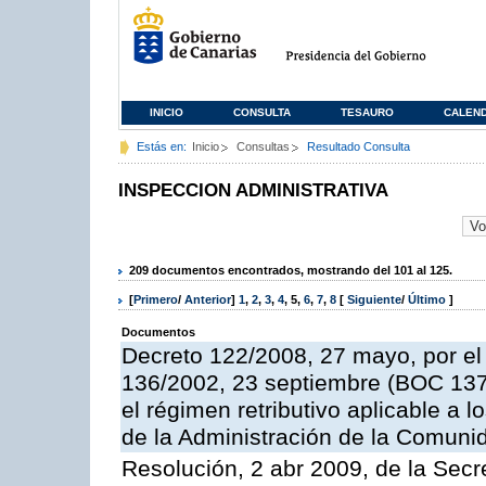
INICIO
CONSULTA
TESAURO
CALEN
Estás en:
Inicio
Consultas
Resultado Consulta
INSPECCION ADMINISTRATIVA
209 documentos encontrados, mostrando del 101 al 125.
[
Primero
/
Anterior
]
1
,
2
,
3
,
4
,
5
,
6
,
7
,
8
[
Siguiente
/
Último
]
Documentos
Decreto 122/2008, 27 mayo, por el
136/2002, 23 septiembre (BOC 137,
el régimen retributivo aplicable a 
de la Administración de la Comun
Resolución, 2 abr 2009, de la Secr