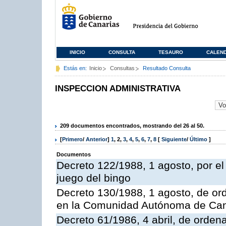
INICIO
CONSULTA
TESAURO
CALEN
Estás en:
Inicio
Consultas
Resultado Consulta
INSPECCION ADMINISTRATIVA
209 documentos encontrados, mostrando del 26 al 50.
[
Primero
/
Anterior
]
1
,
2
,
3
,
4
,
5
,
6
,
7
,
8
[
Siguiente
/
Último
]
Documentos
Decreto 122/1988, 1 agosto, por e
juego del bingo
Decreto 130/1988, 1 agosto, de or
en la Comunidad Autónoma de Can
Decreto 61/1986, 4 abril, de orden