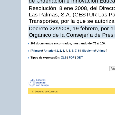
de Ordenación e Innovación Educa
Resolución, 8 ene 2008, del Direct
Las Palmas, S.A. (GESTUR Las Pal
Transportes, por la que se autoriza
Decreto 22/2008, 19 febrero, por 
Orgánico de la Consejería de Presi
209 documentos encontrados, mostrando del 76 al 100.
[
Primero
/
Anterior
]
1
,
2
,
3
,
4
,
5
,
6
,
7
,
8
[
Siguiente
/
Último
]
Tipos de exportación:
XLS
|
PDF
|
ODT
© Gobierno de Canarias