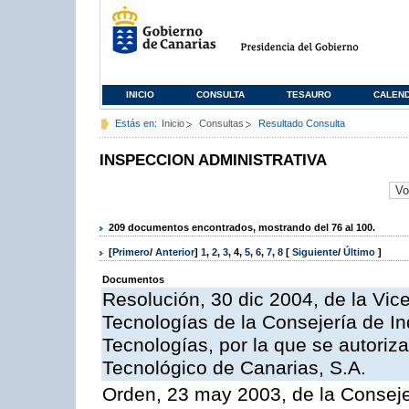
INICIO
CONSULTA
TESAURO
CALEN
Estás en:
Inicio
Consultas
Resultado Consulta
INSPECCION ADMINISTRATIVA
209 documentos encontrados, mostrando del 76 al 100.
[
Primero
/
Anterior
]
1
,
2
,
3
,
4
,
5
,
6
,
7
,
8
[
Siguiente
/
Último
]
Documentos
Resolución, 30 dic 2004, de la Vic
Tecnologías de la Consejería de I
Tecnologías, por la que se autoriza 
Tecnológico de Canarias, S.A.
Orden, 23 may 2003, de la Conseje