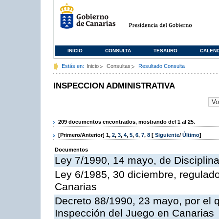
INICIO
CONSULTA
TESAURO
CALEN
Estás en:
Inicio
Consultas
Resultado Consulta
INSPECCION ADMINISTRATIVA
209 documentos encontrados, mostrando del 1 al 25.
[Primero/Anterior]
1
,
2
,
3
,
4
,
5
,
6
,
7
,
8
[
Siguiente
/
Último
]
Documentos
Ley 7/1990, 14 mayo, de Disciplina 
Ley 6/1985, 30 diciembre, regulad
Canarias
Decreto 88/1990, 23 mayo, por el q
Inspección del Juego en Canarias