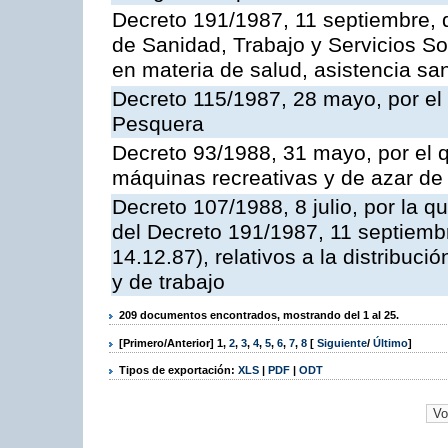
Decreto 191/1987, 11 septiembre, d
de Sanidad, Trabajo y Servicios So
en materia de salud, asistencia sani
Decreto 115/1987, 28 mayo, por el 
Pesquera
Decreto 93/1988, 31 mayo, por el 
máquinas recreativas y de azar d
Decreto 107/1988, 8 julio, por la 
del Decreto 191/1987, 11 septiemb
14.12.87), relativos a la distribuc
y de trabajo
209 documentos encontrados, mostrando del 1 al 25.
[Primero/Anterior]
1
,
2
,
3
,
4
,
5
,
6
,
7
,
8
[
Siguiente
/
Último
]
Tipos de exportación:
XLS
|
PDF
|
ODT