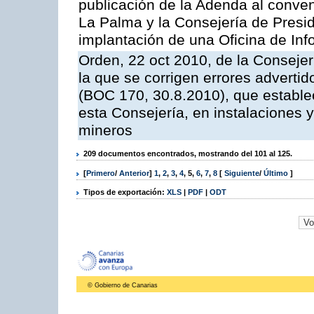
publicación de la Adenda al conveni
La Palma y la Consejería de Presid
implantación de una Oficina de In
Orden, 22 oct 2010, de la Consejer
la que se corrigen errores adverti
(BOC 170, 30.8.2010), que estable
esta Consejería, en instalaciones y
mineros
209 documentos encontrados, mostrando del 101 al 125.
[
Primero
/
Anterior
]
1
,
2
,
3
,
4
,
5
,
6
,
7
,
8
[
Siguiente
/
Último
]
Tipos de exportación:
XLS
|
PDF
|
ODT
© Gobierno de Canarias