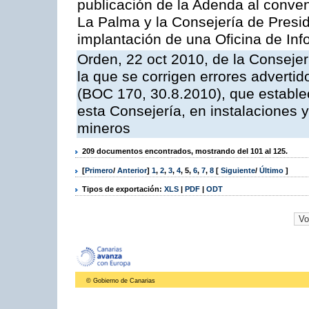
publicación de la Adenda al conveni
La Palma y la Consejería de Presid
implantación de una Oficina de In
Orden, 22 oct 2010, de la Consejer
la que se corrigen errores adverti
(BOC 170, 30.8.2010), que estable
esta Consejería, en instalaciones y
mineros
209 documentos encontrados, mostrando del 101 al 125.
[
Primero
/
Anterior
]
1
,
2
,
3
,
4
,
5
,
6
,
7
,
8
[
Siguiente
/
Último
]
Tipos de exportación:
XLS
|
PDF
|
ODT
© Gobierno de Canarias