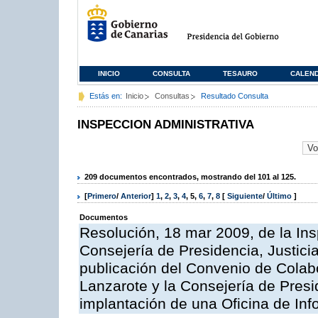
INICIO
CONSULTA
TESAURO
CALEN
Estás en:
Inicio
Consultas
Resultado Consulta
INSPECCION ADMINISTRATIVA
209 documentos encontrados, mostrando del 101 al 125.
[
Primero
/
Anterior
]
1
,
2
,
3
,
4
,
5
,
6
,
7
,
8
[
Siguiente
/
Último
]
Documentos
Resolución, 18 mar 2009, de la Ins
Consejería de Presidencia, Justici
publicación del Convenio de Colabo
Lanzarote y la Consejería de Presi
implantación de una Oficina de In