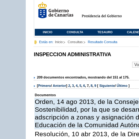
INICIO
CONSULTA
TESAURO
CALEN
Estás en:
Inicio
Consultas
Resultado Consulta
INSPECCION ADMINISTRATIVA
209 documentos encontrados, mostrando del 151 al 175.
[
Primero
/
Anterior
]
2
,
3
,
4
,
5
,
6
,
7
,
8
,
9
[
Siguiente
/
Último
]
Documentos
Orden, 14 ago 2013, de la Conseje
Sostenibilidad, por la que se desar
adscripción a zonas y asignación d
Educación de la Comunidad Autón
Resolución, 10 abr 2013, de la Dir