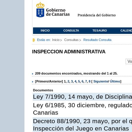
INICIO
CONSULTA
TESAURO
CALEN
Estás en:
Inicio
Consultas
Resultado Consulta
INSPECCION ADMINISTRATIVA
209 documentos encontrados, mostrando del 1 al 25.
[Primero/Anterior]
1
,
2
,
3
,
4
,
5
,
6
,
7
,
8
[
Siguiente
/
Último
]
Documentos
Ley 7/1990, 14 mayo, de Disciplina 
Ley 6/1985, 30 diciembre, regulad
Canarias
Decreto 88/1990, 23 mayo, por el q
Inspección del Juego en Canarias