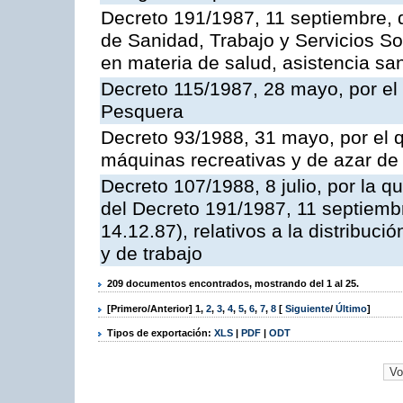
Decreto 191/1987, 11 septiembre, d
de Sanidad, Trabajo y Servicios So
en materia de salud, asistencia sani
Decreto 115/1987, 28 mayo, por el 
Pesquera
Decreto 93/1988, 31 mayo, por el 
máquinas recreativas y de azar d
Decreto 107/1988, 8 julio, por la 
del Decreto 191/1987, 11 septiemb
14.12.87), relativos a la distribuc
y de trabajo
209 documentos encontrados, mostrando del 1 al 25.
[Primero/Anterior]
1
,
2
,
3
,
4
,
5
,
6
,
7
,
8
[
Siguiente
/
Último
]
Tipos de exportación:
XLS
|
PDF
|
ODT