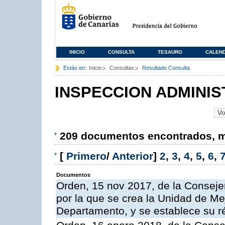
INICIO
CONSULTA
TESAURO
CALEN
Estás en:
Inicio
Consultas
Resultado Consulta
INSPECCION ADMINIS
209 documentos encontrados, mo
[
Primero
/
Anterior
]
2
,
3
,
4
,
5
,
6
,
Documentos
Orden, 15 nov 2017, de la Conseje
por la que se crea la Unidad de Me
Departamento, y se establece su 