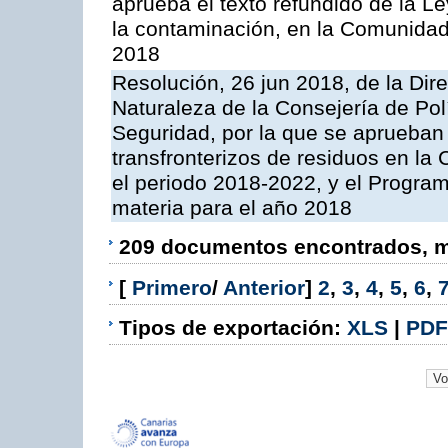
aprueba el texto refundido de la L
la contaminación, en la Comunida
2018
Resolución, 26 jun 2018, de la Dir
Naturaleza de la Consejería de Polít
Seguridad, por la que se aprueban 
transfronterizos de residuos en l
el periodo 2018-2022, y el Progra
materia para el año 2018
209 documentos encontrados, mo
[
Primero
/
Anterior
]
2
,
3
,
4
,
5
,
6
,
Tipos de exportación:
XLS
|
PDF