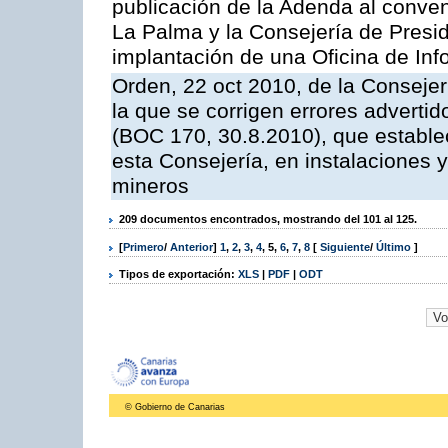
publicación de la Adenda al conveni
La Palma y la Consejería de Presid
implantación de una Oficina de In
Orden, 22 oct 2010, de la Consejer
la que se corrigen errores adverti
(BOC 170, 30.8.2010), que estable
esta Consejería, en instalaciones y
mineros
209 documentos encontrados, mostrando del 101 al 125.
[
Primero
/
Anterior
]
1
,
2
,
3
,
4
,
5
,
6
,
7
,
8
[
Siguiente
/
Último
]
Tipos de exportación:
XLS
|
PDF
|
ODT
© Gobierno de Canarias