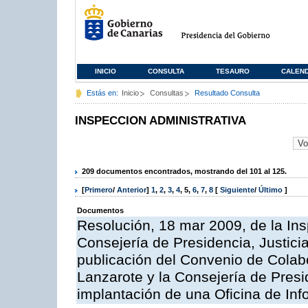
INICIO
CONSULTA
TESAURO
CALEN
Estás en:
Inicio
Consultas
Resultado Consulta
INSPECCION ADMINISTRATIVA
209 documentos encontrados, mostrando del 101 al 125.
[
Primero
/
Anterior
]
1
,
2
,
3
,
4
,
5
,
6
,
7
,
8
[
Siguiente
/
Último
]
Documentos
Resolución, 18 mar 2009, de la Ins
Consejería de Presidencia, Justici
publicación del Convenio de Colabo
Lanzarote y la Consejería de Presi
implantación de una Oficina de In