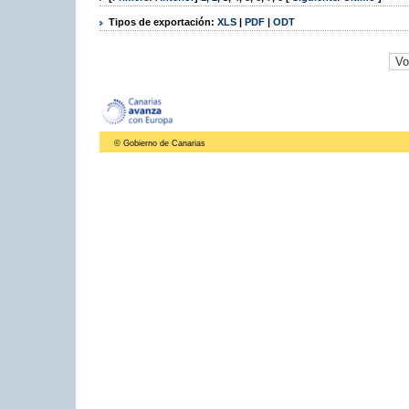
Tipos de exportación:
XLS
|
PDF
|
ODT
© Gobierno de Canarias