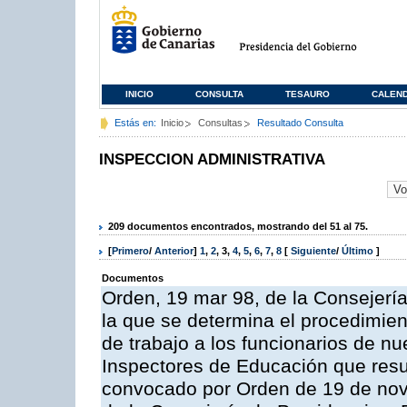
INICIO
CONSULTA
TESAURO
CALEN
Estás en:
Inicio
Consultas
Resultado Consulta
INSPECCION ADMINISTRATIVA
209 documentos encontrados, mostrando del 51 al 75.
[
Primero
/
Anterior
]
1
,
2
,
3
,
4
,
5
,
6
,
7
,
8
[
Siguiente
/
Último
]
Documentos
Orden, 19 mar 98, de la Consejería
la que se determina el procedimient
de trabajo a los funcionarios de n
Inspectores de Educación que resu
convocado por Orden de 19 de nov