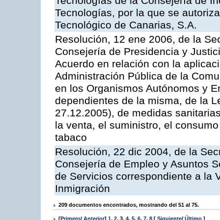
Tecnologías de la Consejería de I
Tecnologías, por la que se autoriza 
Tecnológico de Canarias, S.A.
Resolución, 12 ene 2006, de la Sec
Consejería de Presidencia y Justici
Acuerdo en relación con la aplicaci
Administración Pública de la Com
en los Organismos Autónomos y En
dependientes de la misma, de la L
27.12.2005), de medidas sanitarias
la venta, el suministro, el consumo
tabaco
Resolución, 22 dic 2004, de la Sec
Consejería de Empleo y Asuntos Soc
de Servicios correspondiente a la 
Inmigración
209 documentos encontrados, mostrando del 51 al 75.
[
Primero
/
Anterior
]
1
,
2
,
3
,
4
,
5
,
6
,
7
,
8
[
Siguiente
/
Último
]