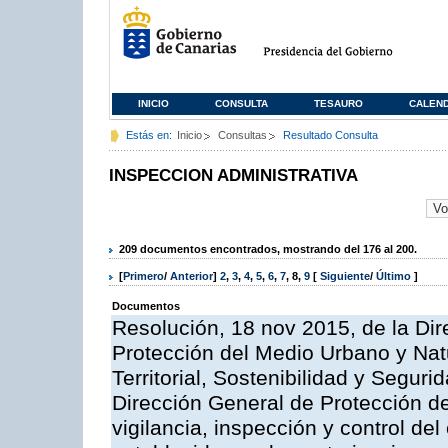
INICIO
CONSULTA
TESAURO
CALEN
Estás en:
Inicio
Consultas
Resultado Consulta
INSPECCION ADMINISTRATIVA
209 documentos encontrados, mostrando del 176 al 200.
[
Primero
/
Anterior
]
2
,
3
,
4
,
5
,
6
,
7
,
8
,
9
[
Siguiente
/
Último
]
Documentos
Resolución, 18 nov 2015, de la Dir
Protección del Medio Urbano y Natu
Territorial, Sostenibilidad y Seguri
Dirección General de Protección de
vigilancia, inspección y control de