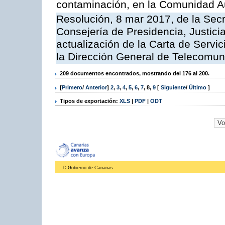
contaminación, en la Comunidad A
Resolución, 8 mar 2017, de la Secr
Consejería de Presidencia, Justicia
actualización de la Carta de Servi
la Dirección General de Telecomu
209 documentos encontrados, mostrando del 176 al 200.
[
Primero
/
Anterior
]
2
,
3
,
4
,
5
,
6
,
7
,
8
,
9
[
Siguiente
/
Último
]
Tipos de exportación:
XLS
|
PDF
|
ODT
© Gobierno de Canarias