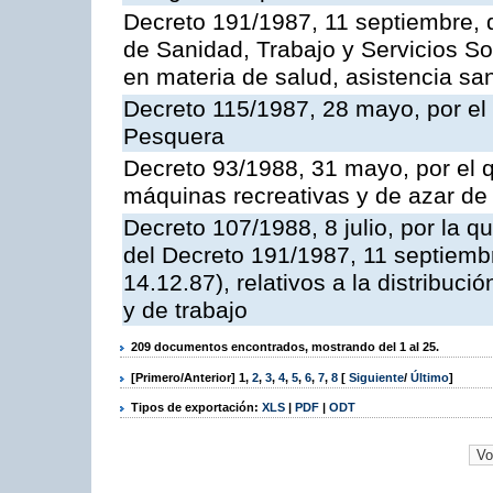
Decreto 191/1987, 11 septiembre, d
de Sanidad, Trabajo y Servicios So
en materia de salud, asistencia sani
Decreto 115/1987, 28 mayo, por el 
Pesquera
Decreto 93/1988, 31 mayo, por el 
máquinas recreativas y de azar d
Decreto 107/1988, 8 julio, por la 
del Decreto 191/1987, 11 septiemb
14.12.87), relativos a la distribuc
y de trabajo
209 documentos encontrados, mostrando del 1 al 25.
[Primero/Anterior]
1
,
2
,
3
,
4
,
5
,
6
,
7
,
8
[
Siguiente
/
Último
]
Tipos de exportación:
XLS
|
PDF
|
ODT