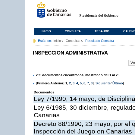
INICIO
CONSULTA
TESAURO
CALEN
Estás en:
Inicio
Consultas
Resultado Consulta
INSPECCION ADMINISTRATIVA
209 documentos encontrados, mostrando del 1 al 25.
[Primero/Anterior]
1
,
2
,
3
,
4
,
5
,
6
,
7
,
8
[
Siguiente
/
Último
]
Documentos
Ley 7/1990, 14 mayo, de Disciplina 
Ley 6/1985, 30 diciembre, regulad
Canarias
Decreto 88/1990, 23 mayo, por el q
Inspección del Juego en Canarias