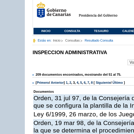
INICIO
CONSULTA
TESAURO
CALEN
Estás en:
Inicio
Consultas
Resultado Consulta
INSPECCION ADMINISTRATIVA
209 documentos encontrados, mostrando del 51 al 75.
[
Primero
/
Anterior
]
1
,
2
,
3
,
4
,
5
,
6
,
7
,
8
[
Siguiente
/
Último
]
Documentos
Orden, 31 jul 97, de la Consejería 
que se configura la plantilla de la
Ley 6/1999, 26 marzo, de los Jueg
Orden, 19 mar 98, de la Consejería
la que se determina el procedimient