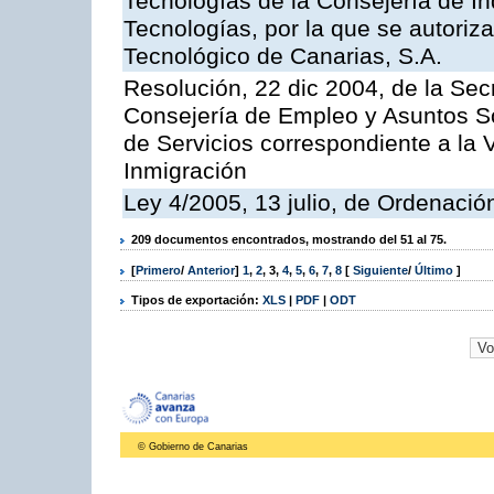
Tecnologías de la Consejería de I
Tecnologías, por la que se autoriza 
Tecnológico de Canarias, S.A.
Resolución, 22 dic 2004, de la Sec
Consejería de Empleo y Asuntos Soc
de Servicios correspondiente a la 
Inmigración
Ley 4/2005, 13 julio, de Ordenaci
209 documentos encontrados, mostrando del 51 al 75.
[
Primero
/
Anterior
]
1
,
2
,
3
,
4
,
5
,
6
,
7
,
8
[
Siguiente
/
Último
]
Tipos de exportación:
XLS
|
PDF
|
ODT
© Gobierno de Canarias