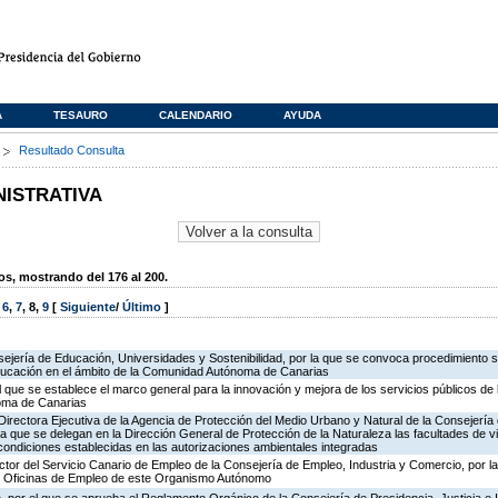
A
TESAURO
CALENDARIO
AYUDA
s
Resultado Consulta
NISTRATIVA
, mostrando del 176 al 200.
,
6
,
7
,
8
,
9
[
Siguiente
/
Último
]
ejería de Educación, Universidades y Sostenibilidad, por la que se convoca procedimiento s
ducación en el ámbito de la Comunidad Autónoma de Canarias
l que se establece el marco general para la innovación y mejora de los servicios públicos de 
oma de Canarias
irectora Ejecutiva de la Agencia de Protección del Medio Urbano y Natural de la Consejería de 
la que se delegan en la Dirección General de Protección de la Naturaleza las facultades de vi
 condiciones establecidas en las autorizaciones ambientales integradas
ector del Servicio Canario de Empleo de la Consejería de Empleo, Industria y Comercio, por l
de Oficinas de Empleo de este Organismo Autónomo