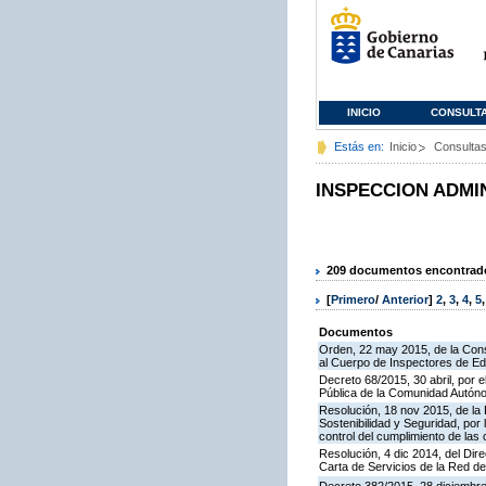
INICIO
CONSULT
Estás en:
Inicio
Consulta
INSPECCION ADMI
209 documentos encontrados
[
Primero
/
Anterior
]
2
,
3
,
4
,
5
Documentos
Orden, 22 may 2015, de la Cons
al Cuerpo de Inspectores de E
Decreto 68/2015, 30 abril, por e
Pública de la Comunidad Autón
Resolución, 18 nov 2015, de la D
Sostenibilidad y Seguridad, por 
control del cumplimiento de las
Resolución, 4 dic 2014, del Dir
Carta de Servicios de la Red 