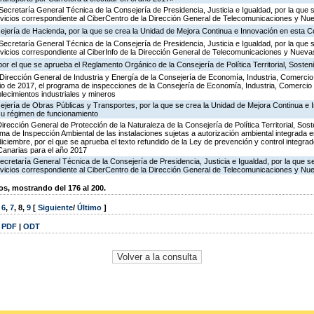
Secretaría General Técnica de la Consejería de Presidencia, Justicia e Igualdad, por la que 
ervicios correspondiente al CiberCentro de la Dirección General de Telecomunicaciones y N
ejería de Hacienda, por la que se crea la Unidad de Mejora Continua e Innovación en esta C
Secretaría General Técnica de la Consejería de Presidencia, Justicia e Igualdad, por la que 
ervicios correspondiente al CiberInfo de la Dirección General de Telecomunicaciones y Nuev
or el que se aprueba el Reglamento Orgánico de la Consejería de Política Territorial, Sosteni
Dirección General de Industria y Energía de la Consejería de Economía, Industria, Comercio
icio de 2017, el programa de inspecciones de la Consejería de Economía, Industria, Comercio
blecimientos industriales y mineros
ejería de Obras Públicas y Transportes, por la que se crea la Unidad de Mejora Continua e 
su régimen de funcionamiento
irección General de Protección de la Naturaleza de la Consejería de Política Territorial, Sost
ma de Inspección Ambiental de las instalaciones sujetas a autorización ambiental integrada e
diciembre, por el que se aprueba el texto refundido de la Ley de prevención y control integra
anarias para el año 2017
ecretaría General Técnica de la Consejería de Presidencia, Justicia e Igualdad, por la que s
ervicios correspondiente al CiberCentro de la Dirección General de Telecomunicaciones y N
, mostrando del 176 al 200.
,
6
,
7
,
8
,
9
[
Siguiente
/
Último
]
|
PDF
|
ODT