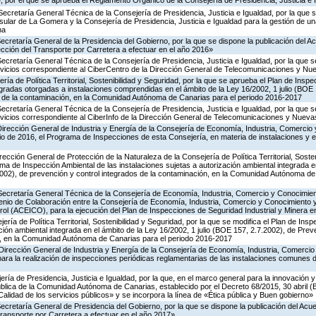
 por el que se aprueba el Reglamento Orgánico de la Consejería de Presidencia, Justicia e 
Secretaría General Técnica de la Consejería de Presidencia, Justicia e Igualdad, por la que s
nsular de La Gomera y la Consejería de Presidencia, Justicia e Igualdad para la gestión de un
na
Secretaría General de la Presidencia del Gobierno, por la que se dispone la publicación del A
cción del Transporte por Carretera a efectuar en el año 2016»
Secretaría General Técnica de la Consejería de Presidencia, Justicia e Igualdad, por la que s
ervicios correspondiente al CiberCentro de la Dirección General de Telecomunicaciones y N
ría de Política Territorial, Sostenibilidad y Seguridad, por la que se aprueba el Plan de Inspe
gradas otorgadas a instalaciones comprendidas en el ámbito de la Ley 16/2002, 1 julio (BOE 
s de la contaminación, en la Comunidad Autónoma de Canarias para el periodo 2016-2017
Secretaría General Técnica de la Consejería de Presidencia, Justicia e Igualdad, por la que s
ervicios correspondiente al CiberInfo de la Dirección General de Telecomunicaciones y Nuev
Dirección General de Industria y Energía de la Consejería de Economía, Industria, Comercio 
icio de 2016, el Programa de Inspecciones de esta Consejería, en materia de instalaciones y 
rección General de Protección de la Naturaleza de la Consejería de Política Territorial, Soste
ma de Inspección Ambiental de las instalaciones sujetas a autorización ambiental integrada e
2002), de prevención y control integrados de la contaminación, en la Comunidad Autónoma de
 Secretaría General Técnica de la Consejería de Economía, Industria, Comercio y Conocimien
venio de Colaboración entre la Consejería de Economía, Industria, Comercio y Conocimiento 
ol (ACEICO), para la ejecución del Plan de Inspecciones de Seguridad Industrial y Minera e
ería de Política Territorial, Sostenibilidad y Seguridad, por la que se modifica el Plan de Ins
ción ambiental integrada en el ámbito de la Ley 16/2002, 1 julio (BOE 157, 2.7.2002), de Prev
n, en la Comunidad Autónoma de Canarias para el periodo 2016-2017
Dirección General de Industria y Energía de la Consejería de Economía, Industria, Comercio
para la realización de inspecciones periódicas reglamentarias de las instalaciones comunes 
ería de Presidencia, Justicia e Igualdad, por la que, en el marco general para la innovación y
ública de la Comunidad Autónoma de Canarias, establecido por el Decreto 68/2015, 30 abril 
Calidad de los servicios públicos» y se incorpora la línea de «Ética pública y Buen gobierno»
Secretaría General de Presidencia del Gobierno, por la que se dispone la publicación del Acu
ransporte por Carretera a efectuar en el año 2017»