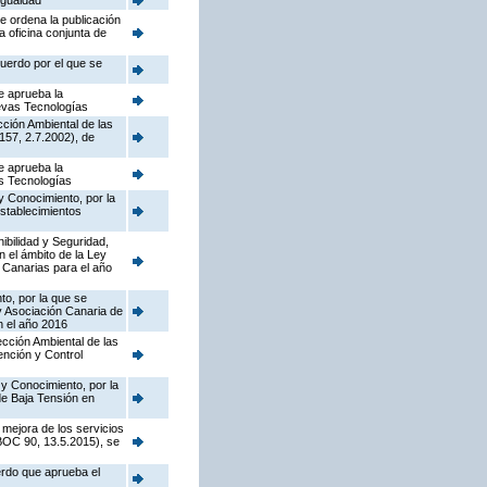
Igualdad
e ordena la publicación
a oficina conjunta de
cuerdo por el que se
e aprueba la
uevas Tecnologías
cción Ambiental de las
157, 2.7.2002), de
e aprueba la
as Tecnologías
y Conocimiento, por la
establecimientos
nibilidad y Seguridad,
n el ámbito de la Ley
 Canarias para el año
to, por la que se
y Asociación Canaria de
n el año 2016
pección Ambiental de las
ención y Control
 y Conocimiento, por la
de Baja Tensión en
 mejora de los servicios
(BOC 90, 13.5.2015), se
erdo que aprueba el