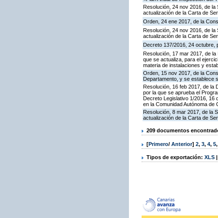
Resolución, 24 nov 2016, de la 
actualización de la Carta de S
Orden, 24 ene 2017, de la Cons
Resolución, 24 nov 2016, de la 
actualización de la Carta de S
Decreto 137/2016, 24 octubre, p
Resolución, 17 mar 2017, de la 
que se actualiza, para el ejerc
materia de instalaciones y esta
Orden, 15 nov 2017, de la Cons
Departamento, y se establece 
Resolución, 16 feb 2017, de la D
por la que se aprueba el Progra
Decreto Legislativo 1/2016, 16 
en la Comunidad Autónoma de C
Resolución, 8 mar 2017, de la S
actualización de la Carta de S
209 documentos encontrados
[
Primero
/
Anterior
]
2
,
3
,
4
,
5
Tipos de exportación:
XLS