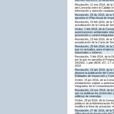
Decreto 382/2015, 28 diciembre,
Resolución, 11 ene 2016, de la 
del Convenio entre el Cabildo I
información y atención ciudada
Resolución, 29 dic 2015, de la 
aprueba el «Plan Anual de Inspe
Resolución, 23 feb 2016, de la 
actualización de la Carta de S
Orden, 1 feb 2016, de la Conseje
autorizaciones ambientales inte
prevención y control integrado
Resolución, 23 feb 2016, de la 
actualización de la Carta de S
Resolución, 25 feb 2016, de la 
que se actualiza, para el ejerc
industriales y mineros
Resolución, 3 feb 2016, de la Di
por la que se aprueba el Progra
16/2002, 1 julio (BOE 157, 2.7.
2016
Resolución, 19 abr 2016, de la
dispone la publicación del Con
Entidades de Inspección y Contr
Orden, 15 jun 2016, de la Consej
instalaciones sujetas a autoriza
Integrados de la Contaminació
Resolución, 16 nov 2016, de la 
que se publican los protocolos 
edificios de viviendas
Orden, 28 jul 2016, de la Consej
públicos de la Administración P
modifica la línea de actuación «
Resolución, 27 dic 2016, de la 
«Plan Anual de Inspección del T