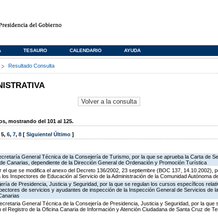
A
TESAURO
CALENDARIO
AYUDA
s
Resultado Consulta
NISTRATIVA
, mostrando del 101 al 125.
,
5
,
6
,
7
,
8
[
Siguiente
/
Último
]
ecretaría General Técnica de la Consejería de Turismo, por la que se aprueba la Carta de S
o de Canarias, dependiente de la Dirección General de Ordenación y Promoción Turística
 el que se modifica el anexo del Decreto 136/2002, 23 septiembre (BOC 137, 14.10.2002), p
e a los Inspectores de Educación al Servicio de la Administración de la Comunidad Autónoma 
jería de Presidencia, Justicia y Seguridad, por la que se regulan los cursos específicos rel
spectores de servicios y ayudantes de inspección de la Inspección General de Servicios de la
Canarias
ecretaria General Técnica de la Consejería de Presidencia, Justicia y Seguridad, por la que
en el Registro de la Oficina Canaria de Información y Atención Ciudadana de Santa Cruz de T