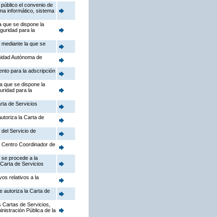
público el convenio de
ema informático, sistema
a que se dispone la
guridad para la
, mediante la que se
nidad Autónoma de
ento para la adscripción
la que se dispone la
uridad para la
rta de Servicios
utoriza la Carta de
 del Servicio de
el Centro Coordinador de
 se procede a la
 Carta de Servicios
os relativos a la
e autoriza la Carta de
 Cartas de Servicios,
inistración Pública de la