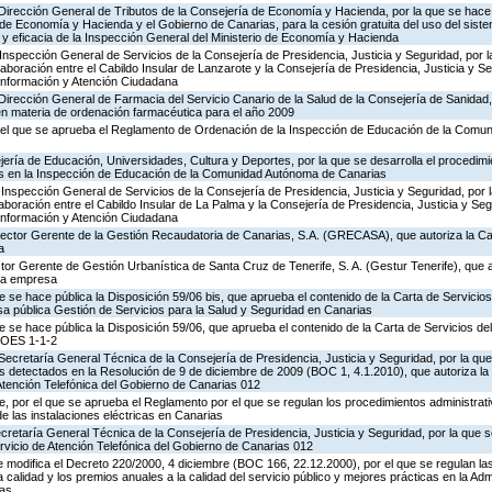
 Dirección General de Tributos de la Consejería de Economía y Hacienda, por la que se hace 
o de Economía y Hacienda y el Gobierno de Canarias, para la cesión gratuita del uso del sist
ad y eficacia de la Inspección General del Ministerio de Economía y Hacienda
Inspección General de Servicios de la Consejería de Presidencia, Justicia y Seguridad, por l
aboración entre el Cabildo Insular de Lanzarote y la Consejería de Presidencia, Justicia y Se
 Información y Atención Ciudadana
Dirección General de Farmacia del Servicio Canario de la Salud de la Consejería de Sanidad
en materia de ordenación farmacéutica para el año 2009
 el que se aprueba el Reglamento de Ordenación de la Inspección de Educación de la Comu
ería de Educación, Universidades, Cultura y Deportes, por la que se desarrolla el procedimi
os en la Inspección de Educación de la Comunidad Autónoma de Canarias
Inspección General de Servicios de la Consejería de Presidencia, Justicia y Seguridad, por 
aboración entre el Cabildo Insular de La Palma y la Consejería de Presidencia, Justicia y Seg
 Información y Atención Ciudadana
irector Gerente de la Gestión Recaudatoria de Canarias, S.A. (GRECASA), que autoriza la Ca
a
ctor Gerente de Gestión Urbanística de Santa Cruz de Tenerife, S. A. (Gestur Tenerife), que a
sta empresa
e se hace pública la Disposición 59/06 bis, que aprueba el contenido de la Carta de Servicios
a pública Gestión de Servicios para la Salud y Seguridad en Canarias
e se hace pública la Disposición 59/06, que aprueba el contenido de la Carta de Servicios d
COES 1-1-2
Secretaría General Técnica de la Consejería de Presidencia, Justicia y Seguridad, por la que
s detectados en la Resolución de 9 de diciembre de 2009 (BOC 1, 4.1.2010), que autoriza la
Atención Telefónica del Gobierno de Canarias 012
 por el que se aprueba el Reglamento por el que se regulan los procedimientos administrativ
de las instalaciones eléctricas en Canarias
ecretaría General Técnica de la Consejería de Presidencia, Justicia y Seguridad, por la que s
rvicio de Atención Telefónica del Gobierno de Canarias 012
 modifica el Decreto 220/2000, 4 diciembre (BOC 166, 22.12.2000), por el que se regulan las
 calidad y los premios anuales a la calidad del servicio público y mejores prácticas en la Adm
as