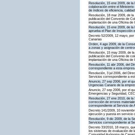
Resolución, 15 ene 2009, de la
colaboración entre el Ministeri
de índices de eficiencia, calid
Resolución, 18 mar 2009, de la 
publicación del Convenio de Col
implantación de una Oficina de
Resolución, 15 ene 2009, de la 
aprueba el Plan de Inspección 
Decreto 52/2009, 12 mayo, por
Canarias
Orden, 4 ago 2009, de la Consej
a zonas y asignación de centr
Resolución, 15 may 2009, de la 
publicación del Convenio de col
implantación de una Oficina de
Resolución, 11 abr 2006, del D
correspondiente a esta empres
Resolución, 3 jul 2006, del Dire
Servicios correspondiente a e
Anuncio, 27 sep 2006, por el qu
Urgencias Canario de la empres
Anuncio, 27 sep 2006, por el qu
Emergencias y Seguridad, CE
Resolución, 27 ene 2010, de la 
corrección de errores materiale
correspondiente al Servicio de 
Decreto 141/2009, 10 noviembre,
ejecución y puesta en servicio 
Resolución, 9 dic 2009, de la S
Servicios correspondiente al Se
Decreto 33/2010, 18 marzo, que
los sistemas de evaluación de la
Comunidad Auónoma de Canari