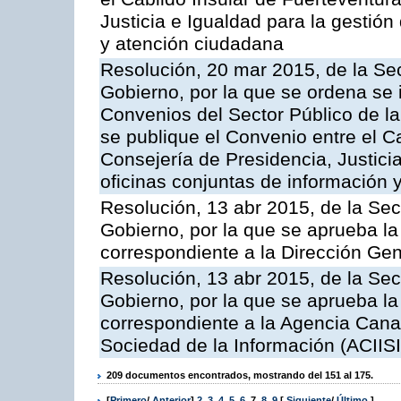
Justicia e Igualdad para la gestión
y atención ciudadana
Resolución, 20 mar 2015, de la Sec
Gobierno, por la que se ordena se 
Convenios del Sector Público de 
se publique el Convenio entre el C
Consejería de Presidencia, Justicia
oficinas conjuntas de información 
Resolución, 13 abr 2015, de la Sec
Gobierno, por la que se aprueba la 
correspondiente a la Dirección Gene
Resolución, 13 abr 2015, de la Sec
Gobierno, por la que se aprueba la 
correspondiente a la Agencia Canar
Sociedad de la Información (ACIISI
209 documentos encontrados, mostrando del 151 al 175.
[
Primero
/
Anterior
]
2
,
3
,
4
,
5
,
6
,
7
,
8
,
9
[
Siguiente
/
Último
]