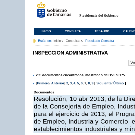
INICIO
CONSULTA
TESAURO
CALEN
Estás en:
Inicio
Consultas
Resultado Consulta
INSPECCION ADMINISTRATIVA
209 documentos encontrados, mostrando del 151 al 175.
[
Primero
/
Anterior
]
2
,
3
,
4
,
5
,
6
,
7
,
8
,
9
[
Siguiente
/
Último
]
Documentos
Resolución, 10 abr 2013, de la Dir
de la Consejería de Empleo, Indust
para el ejercicio de 2013, el Prog
de Empleo, Industria y Comercio, e
establecimientos industriales y mi