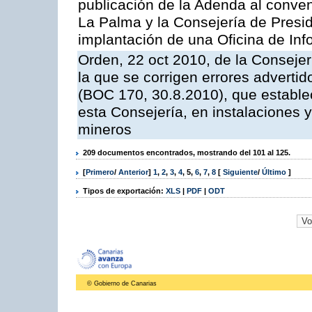
publicación de la Adenda al conveni
La Palma y la Consejería de Presid
implantación de una Oficina de In
Orden, 22 oct 2010, de la Consejer
la que se corrigen errores adverti
(BOC 170, 30.8.2010), que estable
esta Consejería, en instalaciones y
mineros
209 documentos encontrados, mostrando del 101 al 125.
[
Primero
/
Anterior
]
1
,
2
,
3
,
4
,
5
,
6
,
7
,
8
[
Siguiente
/
Último
]
Tipos de exportación:
XLS
|
PDF
|
ODT
© Gobierno de Canarias