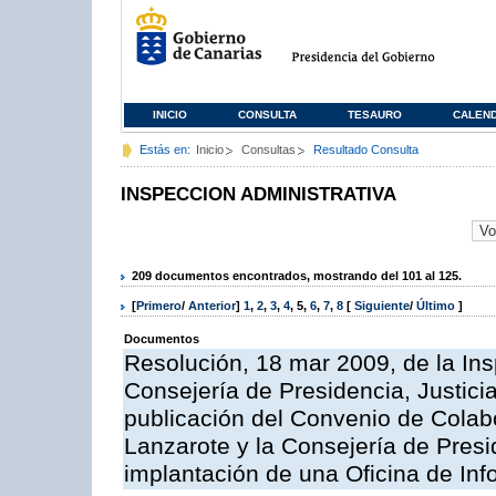
INICIO
CONSULTA
TESAURO
CALEN
Estás en:
Inicio
Consultas
Resultado Consulta
INSPECCION ADMINISTRATIVA
209 documentos encontrados, mostrando del 101 al 125.
[
Primero
/
Anterior
]
1
,
2
,
3
,
4
,
5
,
6
,
7
,
8
[
Siguiente
/
Último
]
Documentos
Resolución, 18 mar 2009, de la Ins
Consejería de Presidencia, Justici
publicación del Convenio de Colabo
Lanzarote y la Consejería de Presi
implantación de una Oficina de In