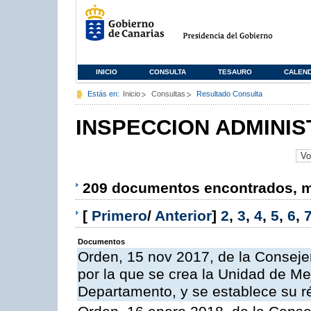
INICIO
CONSULTA
TESAURO
CALEN
Estás en:
Inicio
Consultas
Resultado Consulta
INSPECCION ADMINIS
209 documentos encontrados, mo
[
Primero
/
Anterior
]
2
,
3
,
4
,
5
,
6
,
Documentos
Orden, 15 nov 2017, de la Conseje
por la que se crea la Unidad de Me
Departamento, y se establece su 