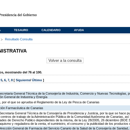
A
TESAURO
CALENDARIO
AYUDA
s
Resultado Consulta
NISTRATIVA
, mostrando del 76 al 100.
,
5
,
6
,
7
,
8
[
Siguiente
/
Último
]
Secretaria General Técnica de la Consejería de Industria, Comercio y Nuevas Tecnologías, po
ión General de Industria y Energía
, por el que se aprueba el Reglamento de la Ley de Pesca de Canarias
ación Farmacéutica de Canarias
Secretaria General Técnica de la Consejería de Presidencia y Justicia, por la que se hace pu
os centros de trabajo de la Administración Pública de la Comunidad Autónoma de Canarias, as
des de Derecho Publico dependientes de la misma, de la Ley 28/2005, 26 diciembre (BOE 3
aquismo y reguladora de la venta, el suministro, el consumo y la publicidad de los productos 
Dirección General de Farmacia del Servicio Canario de la Salud de la Consejería de Sanidad,