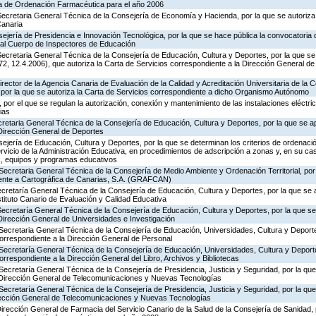
ia de Ordenación Farmacéutica para el año 2006
ecretaria General Técnica de la Consejería de Economía y Hacienda, por la que se autoriza 
Canaria
ejería de Presidencia e Innovación Tecnológica, por la que se hace pública la convocatoria
 al Cuerpo de Inspectores de Educación
ecretaria General Técnica de la Consejería de Educación, Cultura y Deportes, por la que se
, 12.4.2006), que autoriza la Carta de Servicios correspondiente a la Dirección General de
rector de la Agencia Canaria de Evaluación de la Calidad y Acreditación Universitaria de la 
 por la que se autoriza la Carta de Servicios correspondiente a dicho Organismo Autónomo
por el que se regulan la autorización, conexión y mantenimiento de las instalaciones eléctric
ias
ecretaria General Técnica de la Consejería de Educación, Cultura y Deportes, por la que se a
 Dirección General de Deportes
jería de Educación, Cultura y Deportes, por la que se determinan los criterios de ordenació
rvicio de la Administración Educativa, en procedimientos de adscripción a zonas y, en su ca
s, equipos y programas educativos
Secretaria General Técnica de la Consejería de Medio Ambiente y Ordenación Territorial, por 
iente a Cartográfica de Canarias, S.A. (GRAFCAN)
ecretaría General Técnica de la Consejería de Educación, Cultura y Deportes, por la que se 
stituto Canario de Evaluación y Calidad Educativa
Secretaría General Técnica de la Consejería de Educación, Cultura y Deportes, por la que se
Dirección General de Universidades e Investigación
Secretaria General Técnica de la Consejería de Educación, Universidades, Cultura y Deporte
correspondiente a la Dirección General de Personal
 Secretaría General Técnica de la Consejería de Educación, Universidades, Cultura y Deporte
orrespondiente a la Dirección General del Libro, Archivos y Bibliotecas
Secretaría General Técnica de la Consejería de Presidencia, Justicia y Seguridad, por la qu
a Dirección General de Telecomunicaciones y Nuevas Tecnologías
Secretaría General Técnica de la Consejería de Presidencia, Justicia y Seguridad, por la qu
irección General de Telecomunicaciones y Nuevas Tecnologías
Dirección General de Farmacia del Servicio Canario de la Salud de la Consejería de Sanidad,