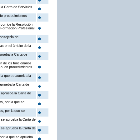
la Carta de Servicios
 de procedimientos
 corrige la Resolución
 Formación Profesional
Consejería de
as en el ámbito de la
prueba la Carta de
n de los funcionarios
so, en procedimientos
la que se autoriza la
aprueba la Carta de
 aprueba la Carta de
s, por la que se
s, por la que se
e se aprueba la Carta de
e se aprueba la Carta de
 por la que se aprueba