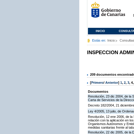
INICIO
CONSULT
Estás en:
Inicio
Consulta
INSPECCION ADMI
209 documentos encontrados
[
Primero
/
Anterior
]
1
,
2
,
3
,
4
Documentos
Resolución, 23 dic 2004, de la 
Carta de Servicios de la Direcc
Decreto 182/2004, 21 diciembre
Ley 4/2005, 13 julio, de Orden
Resolución, 12 ene 2006, de la 
relación con la aplicación en l
Organismos Autónomos y Entida
medidas sanitarias frente al tab
Resolución, 22 dic 2005, de la 