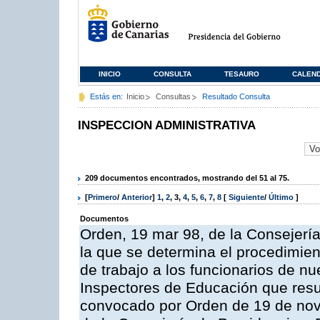
INICIO
CONSULTA
TESAURO
CALEN
Estás en:
Inicio
Consultas
Resultado Consulta
INSPECCION ADMINISTRATIVA
209 documentos encontrados, mostrando del 51 al 75.
[
Primero
/
Anterior
]
1
,
2
,
3
,
4
,
5
,
6
,
7
,
8
[
Siguiente
/
Último
]
Documentos
Orden, 19 mar 98, de la Consejería
la que se determina el procedimient
de trabajo a los funcionarios de n
Inspectores de Educación que resu
convocado por Orden de 19 de nov