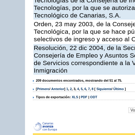
Tecnologías de la Consejería de I
Tecnologías, por la que se autoriza 
Tecnológico de Canarias, S.A.
Orden, 23 may 2003, de la Conseje
Tecnológica, por la que se hace pú
selectivos de ingreso y acceso al
Resolución, 22 dic 2004, de la Sec
Consejería de Empleo y Asuntos Soc
de Servicios correspondiente a la 
Inmigración
209 documentos encontrados, mostrando del 51 al 75.
[
Primero
/
Anterior
]
1
,
2
,
3
,
4
,
5
,
6
,
7
,
8
[
Siguiente
/
Último
]
Tipos de exportación:
XLS
|
PDF
|
ODT