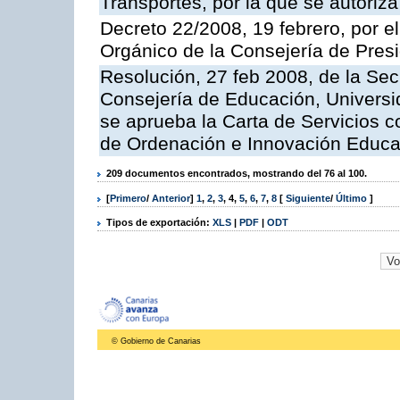
Transportes, por la que se autoriza
Decreto 22/2008, 19 febrero, por 
Orgánico de la Consejería de Presi
Resolución, 27 feb 2008, de la Sec
Consejería de Educación, Universid
se aprueba la Carta de Servicios c
de Ordenación e Innovación Educa
209 documentos encontrados, mostrando del 76 al 100.
[
Primero
/
Anterior
]
1
,
2
,
3
,
4
,
5
,
6
,
7
,
8
[
Siguiente
/
Último
]
Tipos de exportación:
XLS
|
PDF
|
ODT
© Gobierno de Canarias