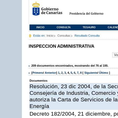
INICIO
CONSULTA
TESAURO
CALEN
Estás en:
Inicio
Consultas
Resultado Consulta
INSPECCION ADMINISTRATIVA
209 documentos encontrados, mostrando del 76 al 100.
[
Primero
/
Anterior
]
1
,
2
,
3
,
4
,
5
,
6
,
7
,
8
[
Siguiente
/
Último
]
Documentos
Resolución, 23 dic 2004, de la Sec
Consejería de Industria, Comercio
autoriza la Carta de Servicios de l
Energía
Decreto 182/2004, 21 diciembre, p