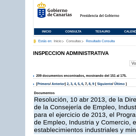
INICIO
CONSULTA
TESAURO
CALEN
Estás en:
Inicio
Consultas
Resultado Consulta
INSPECCION ADMINISTRATIVA
209 documentos encontrados, mostrando del 151 al 175.
[
Primero
/
Anterior
]
2
,
3
,
4
,
5
,
6
,
7
,
8
,
9
[
Siguiente
/
Último
]
Documentos
Resolución, 10 abr 2013, de la Dir
de la Consejería de Empleo, Indust
para el ejercicio de 2013, el Prog
de Empleo, Industria y Comercio, e
establecimientos industriales y mi