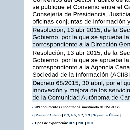
se publique el Convenio entre el C
Consejería de Presidencia, Justicia
oficinas conjuntas de información 
Resolución, 13 abr 2015, de la Sec
Gobierno, por la que se aprueba la 
correspondiente a la Dirección Gene
Resolución, 13 abr 2015, de la Sec
Gobierno, por la que se aprueba la 
correspondiente a la Agencia Canar
Sociedad de la Información (ACIISI
Decreto 68/2015, 30 abril, por el q
innovación y mejora de los servici
de la Comunidad Autónoma de Can
209 documentos encontrados, mostrando del 151 al 175.
[
Primero
/
Anterior
]
2
,
3
,
4
,
5
,
6
,
7
,
8
,
9
[
Siguiente
/
Último
]
Tipos de exportación:
XLS
|
PDF
|
ODT