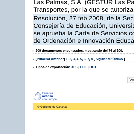
Las Palmas, S.A. (GESTUR Las Pal
Transportes, por la que se autoriza
Resolución, 27 feb 2008, de la Sec
Consejería de Educación, Universid
se aprueba la Carta de Servicios c
de Ordenación e Innovación Educa
209 documentos encontrados, mostrando del 76 al 100.
[
Primero
/
Anterior
]
1
,
2
,
3
,
4
,
5
,
6
,
7
,
8
[
Siguiente
/
Último
]
Tipos de exportación:
XLS
|
PDF
|
ODT
© Gobierno de Canarias