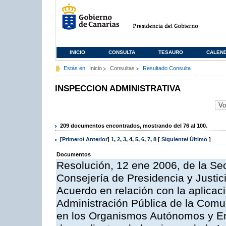
INICIO
CONSULTA
TESAURO
CALEN
Estás en:
Inicio
Consultas
Resultado Consulta
INSPECCION ADMINISTRATIVA
209 documentos encontrados, mostrando del 76 al 100.
[
Primero
/
Anterior
]
1
,
2
,
3
,
4
,
5
,
6
,
7
,
8
[
Siguiente
/
Último
]
Documentos
Resolución, 12 ene 2006, de la Sec
Consejería de Presidencia y Justici
Acuerdo en relación con la aplicaci
Administración Pública de la Com
en los Organismos Autónomos y En