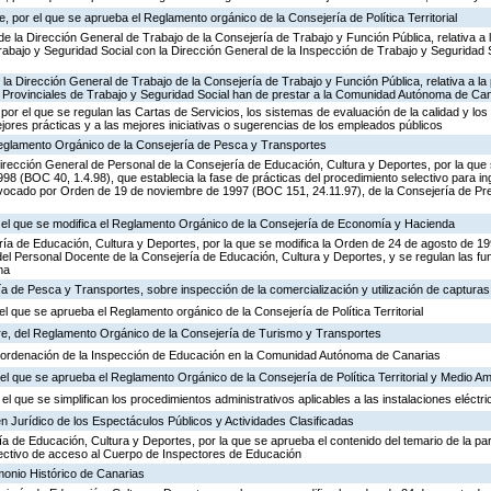
 por el que se aprueba el Reglamento orgánico de la Consejería de Política Territorial
de la Dirección General de Trabajo de la Consejería de Trabajo y Función Pública, relativa a 
abajo y Seguridad Social con la Dirección General de la Inspección de Trabajo y Seguridad So
 la Dirección General de Trabajo de la Consejería de Trabajo y Función Pública, relativa a la 
 Provinciales de Trabajo y Seguridad Social han de prestar a la Comunidad Autónoma de Ca
por el que se regulan las Cartas de Servicios, los sistemas de evaluación de la calidad y los
ejores prácticas y a las mejores iniciativas o sugerencias de los empleados públicos
 Reglamento Orgánico de la Consejería de Pesca y Transportes
irección General de Personal de la Consejería de Educación, Cultura y Deportes, por la que s
8 (BOC 40, 1.4.98), que establecia la fase de prácticas del procedimiento selectivo para i
vocado por Orden de 19 de noviembre de 1997 (BOC 151, 24.11.97), de la Consejería de Pre
r el que se modifica el Reglamento Orgánico de la Consejería de Economía y Hacienda
ría de Educación, Cultura y Deportes, por la que se modifica la Orden de 24 de agosto de 1
el Personal Docente de la Consejería de Educación, Cultura y Deportes, y se regulan las fu
ma
ía de Pesca y Transportes, sobre inspección de la comercialización y utilización de captura
el que se aprueba el Reglamento orgánico de la Consejería de Política Territorial
e, del Reglamento Orgánico de la Consejería de Turismo y Transportes
 ordenación de la Inspección de Educación en la Comunidad Autónoma de Canarias
l que se aprueba el Reglamento Orgánico de la Consejería de Política Territorial y Medio A
el que se simplifican los procedimientos administrativos aplicables a las instalaciones eléctri
n Jurídico de los Espectáculos Públicos y Actividades Clasificadas
ía de Educación, Cultura y Deportes, por la que se aprueba el contenido del temario de la par
lectivo de acceso al Cuerpo de Inspectores de Educación
monio Histórico de Canarias