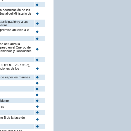
la coordinación de las
cial del Ministerio de
participación y a las
narias
 premios anuales a la
e actualiza la
ngreso en el Cuerpo de
sidencia y Relaciones
992 (BOC 126,7.9.92),
nciones de los
s de especies marinas
mbiente
cas
te B de la fase de