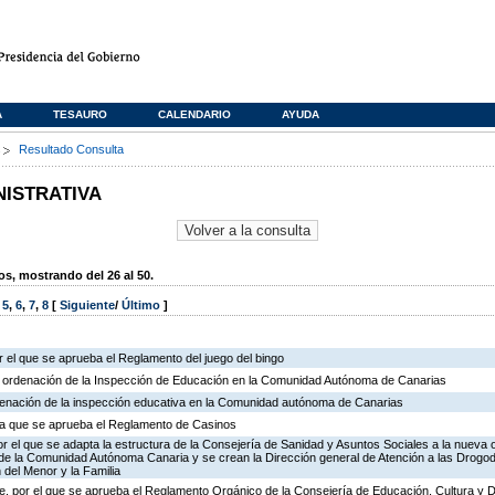
A
TESAURO
CALENDARIO
AYUDA
s
Resultado Consulta
NISTRATIVA
, mostrando del 26 al 50.
,
5
,
6
,
7
,
8
[
Siguiente
/
Último
]
 el que se aprueba el Reglamento del juego del bingo
e ordenación de la Inspección de Educación en la Comunidad Autónoma de Canarias
rdenación de la inspección educativa en la Comunidad autónoma de Canarias
r la que se aprueba el Reglamento de Casinos
r el que se adapta la estructura de la Consejería de Sanidad y Asuntos Sociales a la nueva 
n de la Comunidad Autónoma Canaria y se crean la Dirección general de Atención a las Drogo
 del Menor y la Familia
, por el que se aprueba el Reglamento Orgánico de la Consejería de Educación, Cultura y 