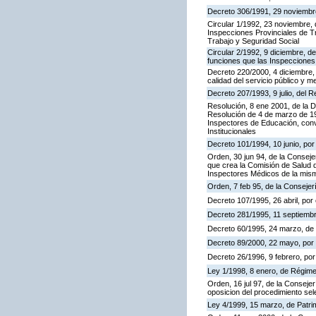
Decreto 306/1991, 29 noviembre,
Circular 1/1992, 23 noviembre, 
Inspecciones Provinciales de Tr
Trabajo y Seguridad Social
Circular 2/1992, 9 diciembre, de
funciones que las Inspecciones
Decreto 220/2000, 4 diciembre, 
calidad del servicio público y m
Decreto 207/1993, 9 julio, del
Resolución, 8 ene 2001, de la D
Resolución de 4 de marzo de 199
Inspectores de Educación, con
Institucionales
Decreto 101/1994, 10 junio, po
Orden, 30 jun 94, de la Conseje
que crea la Comisión de Salud d
Inspectores Médicos de la mis
Orden, 7 feb 95, de la Consejer
Decreto 107/1995, 26 abril, por 
Decreto 281/1995, 11 septiembr
Decreto 60/1995, 24 marzo, de
Decreto 89/2000, 22 mayo, por e
Decreto 26/1996, 9 febrero, por 
Ley 1/1998, 8 enero, de Régime
Orden, 16 jul 97, de la Consejer
oposicion del procedimiento se
Ley 4/1999, 15 marzo, de Patri