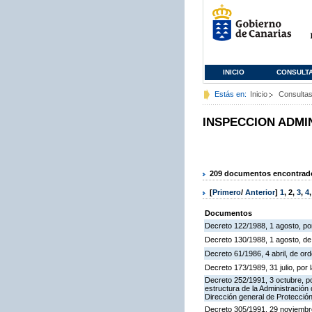
INICIO
CONSULT
Estás en:
Inicio
Consulta
INSPECCION ADMI
209 documentos encontrados
[
Primero
/
Anterior
]
1
,
2
,
3
,
4
Documentos
Decreto 122/1988, 1 agosto, por
Decreto 130/1988, 1 agosto, d
Decreto 61/1986, 4 abril, de o
Decreto 173/1989, 31 julio, po
Decreto 252/1991, 3 octubre, po
estructura de la Administració
Dirección general de Protección
Decreto 305/1991, 29 noviembre