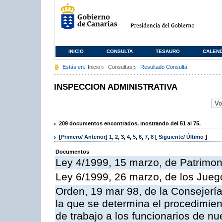
INICIO
CONSULTA
TESAURO
CALEN
Estás en:
Inicio
Consultas
Resultado Consulta
INSPECCION ADMINISTRATIVA
209 documentos encontrados, mostrando del 51 al 75.
[
Primero
/
Anterior
]
1
,
2
,
3
,
4
,
5
,
6
,
7
,
8
[
Siguiente
/
Último
]
Documentos
Ley 4/1999, 15 marzo, de Patrimon
Ley 6/1999, 26 marzo, de los Jueg
Orden, 19 mar 98, de la Consejería
la que se determina el procedimient
de trabajo a los funcionarios de n