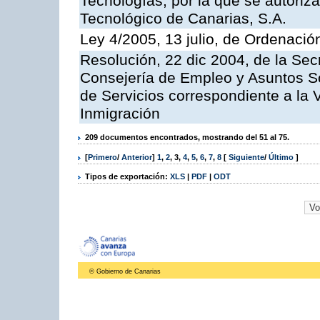
Tecnologías, por la que se autoriza 
Tecnológico de Canarias, S.A.
Ley 4/2005, 13 julio, de Ordenaci
Resolución, 22 dic 2004, de la Sec
Consejería de Empleo y Asuntos Soc
de Servicios correspondiente a la 
Inmigración
209 documentos encontrados, mostrando del 51 al 75.
[
Primero
/
Anterior
]
1
,
2
,
3
,
4
,
5
,
6
,
7
,
8
[
Siguiente
/
Último
]
Tipos de exportación:
XLS
|
PDF
|
ODT
© Gobierno de Canarias