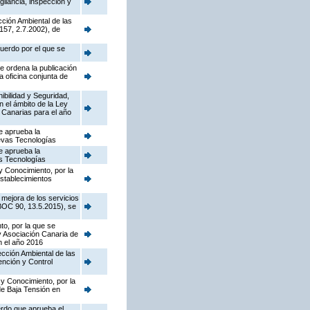
gilancia, inspección y
cción Ambiental de las
157, 2.7.2002), de
cuerdo por el que se
e ordena la publicación
a oficina conjunta de
nibilidad y Seguridad,
n el ámbito de la Ley
 Canarias para el año
e aprueba la
uevas Tecnologías
e aprueba la
as Tecnologías
y Conocimiento, por la
establecimientos
 mejora de los servicios
(BOC 90, 13.5.2015), se
to, por la que se
y Asociación Canaria de
n el año 2016
pección Ambiental de las
ención y Control
 y Conocimiento, por la
de Baja Tensión en
erdo que aprueba el