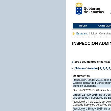
INICIO
CONSULT
Estás en:
Inicio
Consulta
INSPECCION ADMI
209 documentos encontrados
[
Primero
/
Anterior
]
2
,
3
,
4
,
5
Documentos
Resolución, 29 abr 2015, de la 
Cabildo Insular de Fuerteventura
atención ciudadana
Decreto 382/2015, 28 diciembre,
Orden, 22 may 2015, de la Cons
al Cuerpo de Inspectores de E
Resolución, 4 dic 2014, del Dir
Carta de Servicios de la Red 
Resolución, 18 nov 2015, de la D