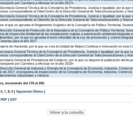
ransporte por Carretera a efectuar en el año 2017»
Secretaría General Técnica de la Consejería de Presidencia, Justicia e Igualdad, por la que 
ervicios correspondiente al CiberCentro de la Dirección General de Telecomunicaciones y N
Secretaría General Técnica de la Consejería de Presidencia, Justicia e Igualdad, por la que 
ervicios correspondiente al CiberInfo de la Dirección General de Telecomunicaciones y Nuev
or el que se aprueba el Reglamento Orgánico de la Consejería de Política Territorial, Sosteni
irección General de Protección de la Naturaleza de la Consejería de Política Territorial, Sost
ma de Inspección Ambiental de las instalaciones sujetas a autorización ambiental integrada e
diciembre, por el que se aprueba el texto refundido de la Ley de prevención y control integra
anarias para el año 2017
ejería de Hacienda, por la que se crea la Unidad de Mejora Continua e Innovación en esta C
ecretaría General Técnica de la Consejería de Presidencia, Justicia e Igualdad, por la que s
ervicios correspondiente al CiberCentro de la Dirección General de Telecomunicaciones y N
Secretaría General de Presidencia del Gobierno, por la que se dispone la publicación del Acu
ransporte por Carretera a efectuar en el año 2018»
Dirección General de Industria y Energía de la Consejería de Economía, Industria, Comercio
icio de 2017, el programa de inspecciones de la Consejería de Economía, Industria, Comercio
blecimientos industriales y mineros
, mostrando del 176 al 200.
,
6
,
7
,
8
,
9
[
Siguiente
/
Último
]
|
PDF
|
ODT