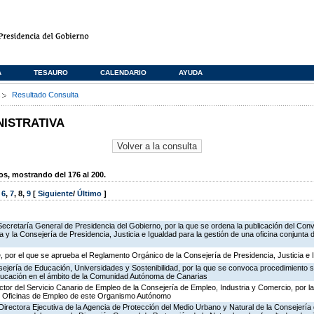
A
TESAURO
CALENDARIO
AYUDA
s
Resultado Consulta
NISTRATIVA
, mostrando del 176 al 200.
,
6
,
7
,
8
,
9
[
Siguiente
/
Último
]
Secretaría General de Presidencia del Gobierno, por la que se ordena la publicación del Conv
 y la Consejería de Presidencia, Justicia e Igualdad para la gestión de una oficina conjunta 
 por el que se aprueba el Reglamento Orgánico de la Consejería de Presidencia, Justicia e 
ejería de Educación, Universidades y Sostenibilidad, por la que se convoca procedimiento s
ducación en el ámbito de la Comunidad Autónoma de Canarias
ector del Servicio Canario de Empleo de la Consejería de Empleo, Industria y Comercio, por l
de Oficinas de Empleo de este Organismo Autónomo
irectora Ejecutiva de la Agencia de Protección del Medio Urbano y Natural de la Consejería de 