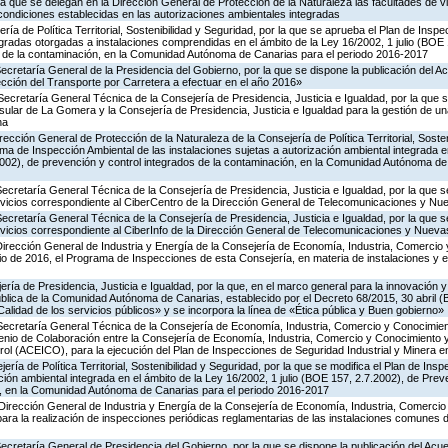
la que se delegan en la Dirección General de Protección de la Naturaleza las facultades de vi
 condiciones establecidas en las autorizaciones ambientales integradas
ría de Política Territorial, Sostenibilidad y Seguridad, por la que se aprueba el Plan de Inspe
gradas otorgadas a instalaciones comprendidas en el ámbito de la Ley 16/2002, 1 julio (BOE 
s de la contaminación, en la Comunidad Autónoma de Canarias para el periodo 2016-2017
Secretaría General de la Presidencia del Gobierno, por la que se dispone la publicación del A
cción del Transporte por Carretera a efectuar en el año 2016»
Secretaría General Técnica de la Consejería de Presidencia, Justicia e Igualdad, por la que s
nsular de La Gomera y la Consejería de Presidencia, Justicia e Igualdad para la gestión de un
na
rección General de Protección de la Naturaleza de la Consejería de Política Territorial, Soste
ma de Inspección Ambiental de las instalaciones sujetas a autorización ambiental integrada e
2002), de prevención y control integrados de la contaminación, en la Comunidad Autónoma de
Secretaría General Técnica de la Consejería de Presidencia, Justicia e Igualdad, por la que s
ervicios correspondiente al CiberCentro de la Dirección General de Telecomunicaciones y N
Secretaría General Técnica de la Consejería de Presidencia, Justicia e Igualdad, por la que s
ervicios correspondiente al CiberInfo de la Dirección General de Telecomunicaciones y Nuev
Dirección General de Industria y Energía de la Consejería de Economía, Industria, Comercio 
icio de 2016, el Programa de Inspecciones de esta Consejería, en materia de instalaciones y 
ería de Presidencia, Justicia e Igualdad, por la que, en el marco general para la innovación y
ública de la Comunidad Autónoma de Canarias, establecido por el Decreto 68/2015, 30 abril 
Calidad de los servicios públicos» y se incorpora la línea de «Ética pública y Buen gobierno»
 Secretaría General Técnica de la Consejería de Economía, Industria, Comercio y Conocimien
venio de Colaboración entre la Consejería de Economía, Industria, Comercio y Conocimiento 
ol (ACEICO), para la ejecución del Plan de Inspecciones de Seguridad Industrial y Minera e
ería de Política Territorial, Sostenibilidad y Seguridad, por la que se modifica el Plan de Ins
ción ambiental integrada en el ámbito de la Ley 16/2002, 1 julio (BOE 157, 2.7.2002), de Prev
n, en la Comunidad Autónoma de Canarias para el periodo 2016-2017
Dirección General de Industria y Energía de la Consejería de Economía, Industria, Comercio
para la realización de inspecciones periódicas reglamentarias de las instalaciones comunes 
Secretaría General de Presidencia del Gobierno, por la que se dispone la publicación del Acu