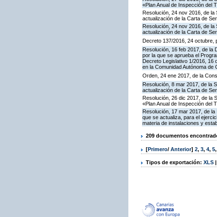
«Plan Anual de Inspección del T
Resolución, 24 nov 2016, de la 
actualización de la Carta de S
Resolución, 24 nov 2016, de la 
actualización de la Carta de S
Decreto 137/2016, 24 octubre, p
Resolución, 16 feb 2017, de la D
por la que se aprueba el Progra
Decreto Legislativo 1/2016, 16 
en la Comunidad Autónoma de C
Orden, 24 ene 2017, de la Cons
Resolución, 8 mar 2017, de la S
actualización de la Carta de S
Resolución, 26 dic 2017, de la 
«Plan Anual de Inspección del T
Resolución, 17 mar 2017, de la 
que se actualiza, para el ejerc
materia de instalaciones y esta
209 documentos encontrados
[
Primero
/
Anterior
]
2
,
3
,
4
,
5
Tipos de exportación:
XLS