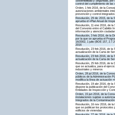
Sostenibilidad y Seguridad, por 
control del cumplimiento de las
Orden, 1 feb 2016, de la Conseje
autorizaciones ambientales inte
prevención y control integrado
Resolución, 29 dic 2015, de la 
aprueba el «Plan Anual de Inspe
Resolución, 11 ene 2016, de la 
del Convenio entre el Cabildo I
información y atención ciudada
Resolución, 3 feb 2016, de la Di
por la que se aprueba el Progra
16/2002, 1 julio (BOE 157, 2.7.
2016
Resolución, 23 feb 2016, de la 
actualización de la Carta de S
Resolución, 23 feb 2016, de la 
actualización de la Carta de S
Resolución, 25 feb 2016, de la 
que se actualiza, para el ejerc
industriales y mineros
Orden, 28 jul 2016, de la Consej
públicos de la Administración P
modifica la línea de actuación «
Resolución, 19 abr 2016, de la
dispone la publicación del Con
Entidades de Inspección y Contr
Orden, 15 jun 2016, de la Consej
instalaciones sujetas a autoriza
Integrados de la Contaminació
Resolución, 16 nov 2016, de la 
que se publican los protocolos 
edificios de viviendas
Resolución, 27 dic 2016, de la 