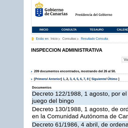
INICIO
CONSULTA
TESAURO
CALEN
Estás en:
Inicio
Consultas
Resultado Consulta
INSPECCION ADMINISTRATIVA
209 documentos encontrados, mostrando del 26 al 50.
[
Primero
/
Anterior
]
1
,
2
,
3
,
4
,
5
,
6
,
7
,
8
[
Siguiente
/
Último
]
Documentos
Decreto 122/1988, 1 agosto, por e
juego del bingo
Decreto 130/1988, 1 agosto, de or
en la Comunidad Autónoma de Can
Decreto 61/1986, 4 abril, de orden