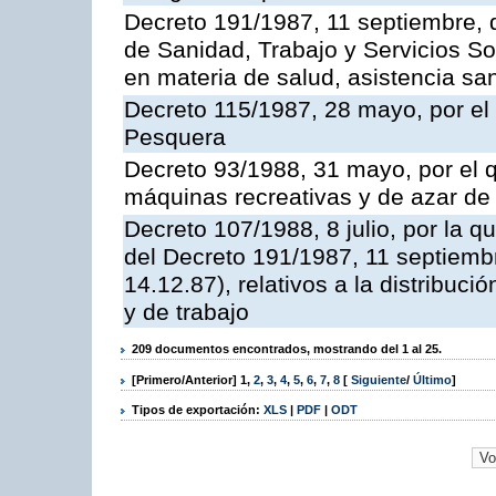
Decreto 191/1987, 11 septiembre, d
de Sanidad, Trabajo y Servicios So
en materia de salud, asistencia sani
Decreto 115/1987, 28 mayo, por el 
Pesquera
Decreto 93/1988, 31 mayo, por el 
máquinas recreativas y de azar d
Decreto 107/1988, 8 julio, por la 
del Decreto 191/1987, 11 septiemb
14.12.87), relativos a la distribuc
y de trabajo
209 documentos encontrados, mostrando del 1 al 25.
[Primero/Anterior]
1
,
2
,
3
,
4
,
5
,
6
,
7
,
8
[
Siguiente
/
Último
]
Tipos de exportación:
XLS
|
PDF
|
ODT