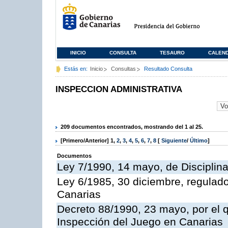
INICIO
CONSULTA
TESAURO
CALEN
Estás en:
Inicio
Consultas
Resultado Consulta
INSPECCION ADMINISTRATIVA
209 documentos encontrados, mostrando del 1 al 25.
[Primero/Anterior]
1
,
2
,
3
,
4
,
5
,
6
,
7
,
8
[
Siguiente
/
Último
]
Documentos
Ley 7/1990, 14 mayo, de Disciplina 
Ley 6/1985, 30 diciembre, regulad
Canarias
Decreto 88/1990, 23 mayo, por el q
Inspección del Juego en Canarias