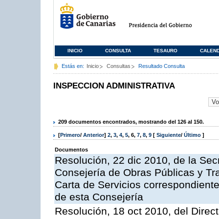
INICIO
CONSULTA
TESAURO
CALEN
Estás en:
Inicio
Consultas
Resultado Consulta
INSPECCION ADMINISTRATIVA
209 documentos encontrados, mostrando del 126 al 150.
[
Primero
/
Anterior
]
2
,
3
,
4
,
5
,
6
,
7
,
8
,
9
[
Siguiente
/
Último
]
Documentos
Resolución, 22 dic 2010, de la Sec
Consejería de Obras Públicas y Tra
Carta de Servicios correspondiente
de esta Consejería
Resolución, 18 oct 2010, del Direc