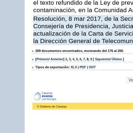
el texto refundido de la Ley de pre
contaminación, en la Comunidad A
Resolución, 8 mar 2017, de la Secr
Consejería de Presidencia, Justicia
actualización de la Carta de Servi
la Dirección General de Telecomu
209 documentos encontrados, mostrando del 176 al 200.
[
Primero
/
Anterior
]
2
,
3
,
4
,
5
,
6
,
7
,
8
,
9
[
Siguiente
/
Último
]
Tipos de exportación:
XLS
|
PDF
|
ODT
© Gobierno de Canarias