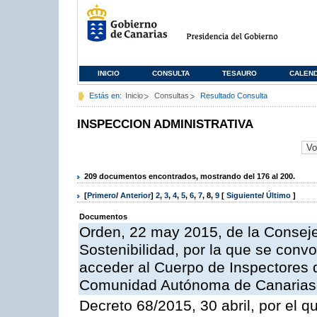
INICIO
CONSULTA
TESAURO
CALEN
Estás en:
Inicio
Consultas
Resultado Consulta
INSPECCION ADMINISTRATIVA
209 documentos encontrados, mostrando del 176 al 200.
[
Primero
/
Anterior
]
2
,
3
,
4
,
5
,
6
,
7
,
8
,
9
[
Siguiente
/
Último
]
Documentos
Orden, 22 may 2015, de la Conseje
Sostenibilidad, por la que se conv
acceder al Cuerpo de Inspectores 
Comunidad Autónoma de Canarias
Decreto 68/2015, 30 abril, por el q