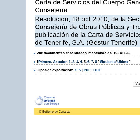
Carta de Servicios del Cuerpo Gener
Consejería
Resolución, 18 oct 2010, de la Sec
Consejería de Obras Públicas y Tra
publicación de la Carta de Servici
de Tenerife, S.A. (Gestur-Tenerife)
209 documentos encontrados, mostrando del 101 al 125.
[
Primero
/
Anterior
]
1
,
2
,
3
,
4
,
5
,
6
,
7
,
8
[
Siguiente
/
Último
]
Tipos de exportación:
XLS
|
PDF
|
ODT
© Gobierno de Canarias