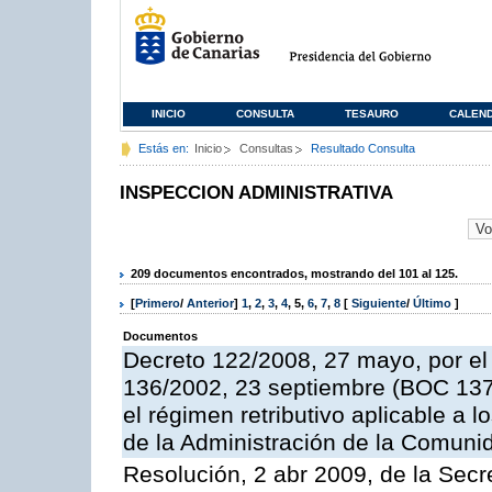
INICIO
CONSULTA
TESAURO
CALEN
Estás en:
Inicio
Consultas
Resultado Consulta
INSPECCION ADMINISTRATIVA
209 documentos encontrados, mostrando del 101 al 125.
[
Primero
/
Anterior
]
1
,
2
,
3
,
4
,
5
,
6
,
7
,
8
[
Siguiente
/
Último
]
Documentos
Decreto 122/2008, 27 mayo, por el
136/2002, 23 septiembre (BOC 137,
el régimen retributivo aplicable a 
de la Administración de la Comun
Resolución, 2 abr 2009, de la Secr