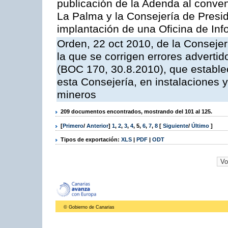
publicación de la Adenda al conveni
La Palma y la Consejería de Presid
implantación de una Oficina de In
Orden, 22 oct 2010, de la Consejer
la que se corrigen errores adverti
(BOC 170, 30.8.2010), que estable
esta Consejería, en instalaciones y
mineros
209 documentos encontrados, mostrando del 101 al 125.
[
Primero
/
Anterior
]
1
,
2
,
3
,
4
,
5
,
6
,
7
,
8
[
Siguiente
/
Último
]
Tipos de exportación:
XLS
|
PDF
|
ODT
© Gobierno de Canarias