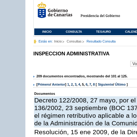
INICIO
CONSULTA
TESAURO
CALEN
Estás en:
Inicio
Consultas
Resultado Consulta
INSPECCION ADMINISTRATIVA
209 documentos encontrados, mostrando del 101 al 125.
[
Primero
/
Anterior
]
1
,
2
,
3
,
4
,
5
,
6
,
7
,
8
[
Siguiente
/
Último
]
Documentos
Decreto 122/2008, 27 mayo, por el
136/2002, 23 septiembre (BOC 137,
el régimen retributivo aplicable a 
de la Administración de la Comun
Resolución, 15 ene 2009, de la Dir