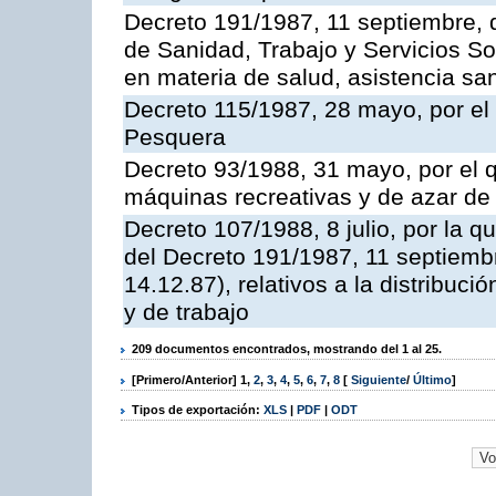
Decreto 191/1987, 11 septiembre, d
de Sanidad, Trabajo y Servicios So
en materia de salud, asistencia sani
Decreto 115/1987, 28 mayo, por el 
Pesquera
Decreto 93/1988, 31 mayo, por el 
máquinas recreativas y de azar d
Decreto 107/1988, 8 julio, por la 
del Decreto 191/1987, 11 septiemb
14.12.87), relativos a la distribuc
y de trabajo
209 documentos encontrados, mostrando del 1 al 25.
[Primero/Anterior]
1
,
2
,
3
,
4
,
5
,
6
,
7
,
8
[
Siguiente
/
Último
]
Tipos de exportación:
XLS
|
PDF
|
ODT