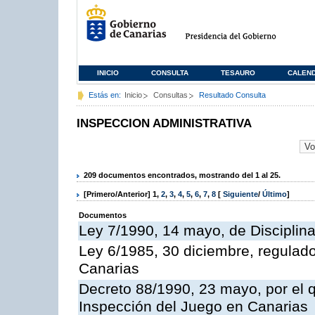
INICIO
CONSULTA
TESAURO
CALEN
Estás en:
Inicio
Consultas
Resultado Consulta
INSPECCION ADMINISTRATIVA
209 documentos encontrados, mostrando del 1 al 25.
[Primero/Anterior]
1
,
2
,
3
,
4
,
5
,
6
,
7
,
8
[
Siguiente
/
Último
]
Documentos
Ley 7/1990, 14 mayo, de Disciplina 
Ley 6/1985, 30 diciembre, regulad
Canarias
Decreto 88/1990, 23 mayo, por el q
Inspección del Juego en Canarias