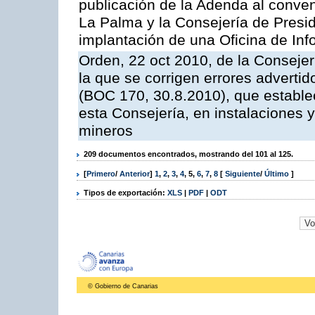
publicación de la Adenda al conveni
La Palma y la Consejería de Presid
implantación de una Oficina de In
Orden, 22 oct 2010, de la Consejer
la que se corrigen errores adverti
(BOC 170, 30.8.2010), que estable
esta Consejería, en instalaciones y
mineros
209 documentos encontrados, mostrando del 101 al 125.
[
Primero
/
Anterior
]
1
,
2
,
3
,
4
,
5
,
6
,
7
,
8
[
Siguiente
/
Último
]
Tipos de exportación:
XLS
|
PDF
|
ODT
© Gobierno de Canarias