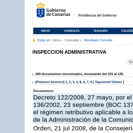
INICIO
CONSULTA
TESAURO
CALEN
Estás en:
Inicio
Consultas
Resultado Consulta
INSPECCION ADMINISTRATIVA
209 documentos encontrados, mostrando del 101 al 125.
[
Primero
/
Anterior
]
1
,
2
,
3
,
4
,
5
,
6
,
7
,
8
[
Siguiente
/
Último
]
Documentos
Decreto 122/2008, 27 mayo, por el
136/2002, 23 septiembre (BOC 137,
el régimen retributivo aplicable a 
de la Administración de la Comun
Orden, 21 jul 2008, de la Consejerí