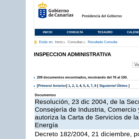
INICIO
CONSULTA
TESAURO
CALEN
Estás en:
Inicio
Consultas
Resultado Consulta
INSPECCION ADMINISTRATIVA
209 documentos encontrados, mostrando del 76 al 100.
[
Primero
/
Anterior
]
1
,
2
,
3
,
4
,
5
,
6
,
7
,
8
[
Siguiente
/
Último
]
Documentos
Resolución, 23 dic 2004, de la Sec
Consejería de Industria, Comercio
autoriza la Carta de Servicios de l
Energía
Decreto 182/2004, 21 diciembre, p