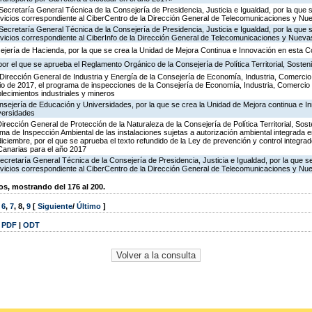
Secretaría General Técnica de la Consejería de Presidencia, Justicia e Igualdad, por la que 
ervicios correspondiente al CiberCentro de la Dirección General de Telecomunicaciones y N
Secretaría General Técnica de la Consejería de Presidencia, Justicia e Igualdad, por la que 
ervicios correspondiente al CiberInfo de la Dirección General de Telecomunicaciones y Nuev
ejería de Hacienda, por la que se crea la Unidad de Mejora Continua e Innovación en esta C
or el que se aprueba el Reglamento Orgánico de la Consejería de Política Territorial, Sosteni
Dirección General de Industria y Energía de la Consejería de Economía, Industria, Comercio
icio de 2017, el programa de inspecciones de la Consejería de Economía, Industria, Comercio
blecimientos industriales y mineros
nsejería de Educación y Universidades, por la que se crea la Unidad de Mejora continua e In
versidades
irección General de Protección de la Naturaleza de la Consejería de Política Territorial, Sost
ma de Inspección Ambiental de las instalaciones sujetas a autorización ambiental integrada e
diciembre, por el que se aprueba el texto refundido de la Ley de prevención y control integra
anarias para el año 2017
ecretaría General Técnica de la Consejería de Presidencia, Justicia e Igualdad, por la que s
ervicios correspondiente al CiberCentro de la Dirección General de Telecomunicaciones y N
, mostrando del 176 al 200.
,
6
,
7
,
8
,
9
[
Siguiente
/
Último
]
|
PDF
|
ODT