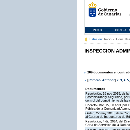
INICIO
CONSULT
Estás en:
Inicio
Consulta
INSPECCION ADMI
209 documentos encontrados
[
Primero
/
Anterior
]
2
,
3
,
4
,
5
Documentos
Resolución, 18 nov 2015, de la D
Sostenibilidad y Seguridad, por 
control del cumplimiento de las
Decreto 68/2015, 30 abril, por e
Pública de la Comunidad Autón
Orden, 22 may 2015, de la Cons
al Cuerpo de Inspectores de E
Resolución, 4 dic 2014, del Dir
Carta de Servicios de la Red 