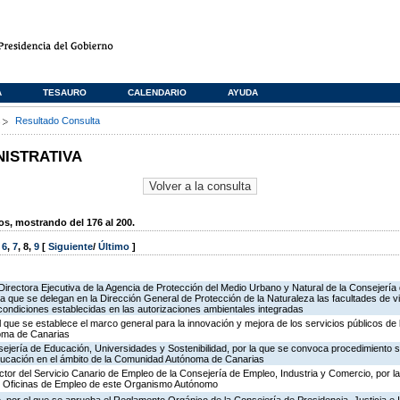
A
TESAURO
CALENDARIO
AYUDA
s
Resultado Consulta
NISTRATIVA
, mostrando del 176 al 200.
,
6
,
7
,
8
,
9
[
Siguiente
/
Último
]
irectora Ejecutiva de la Agencia de Protección del Medio Urbano y Natural de la Consejería de 
la que se delegan en la Dirección General de Protección de la Naturaleza las facultades de vi
 condiciones establecidas en las autorizaciones ambientales integradas
l que se establece el marco general para la innovación y mejora de los servicios públicos de 
oma de Canarias
ejería de Educación, Universidades y Sostenibilidad, por la que se convoca procedimiento s
ducación en el ámbito de la Comunidad Autónoma de Canarias
ector del Servicio Canario de Empleo de la Consejería de Empleo, Industria y Comercio, por l
de Oficinas de Empleo de este Organismo Autónomo