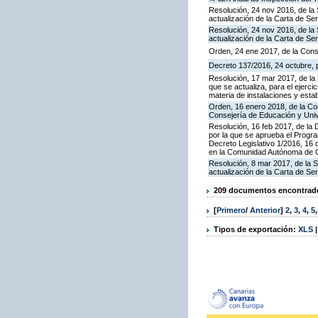
Resolución, 24 nov 2016, de la 
actualización de la Carta de S
Resolución, 24 nov 2016, de la 
actualización de la Carta de S
Orden, 24 ene 2017, de la Cons
Decreto 137/2016, 24 octubre, p
Resolución, 17 mar 2017, de la 
que se actualiza, para el ejerc
materia de instalaciones y esta
Orden, 16 enero 2018, de la Co
Consejería de Educación y Uni
Resolución, 16 feb 2017, de la D
por la que se aprueba el Progra
Decreto Legislativo 1/2016, 16 
en la Comunidad Autónoma de C
Resolución, 8 mar 2017, de la S
actualización de la Carta de S
209 documentos encontrados
[
Primero
/
Anterior
]
2
,
3
,
4
,
5
Tipos de exportación:
XLS