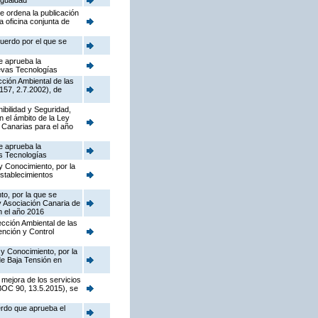
Igualdad
e ordena la publicación
a oficina conjunta de
cuerdo por el que se
e aprueba la
uevas Tecnologías
cción Ambiental de las
157, 2.7.2002), de
nibilidad y Seguridad,
n el ámbito de la Ley
 Canarias para el año
e aprueba la
as Tecnologías
y Conocimiento, por la
establecimientos
to, por la que se
y Asociación Canaria de
n el año 2016
pección Ambiental de las
ención y Control
 y Conocimiento, por la
de Baja Tensión en
 mejora de los servicios
(BOC 90, 13.5.2015), se
erdo que aprueba el