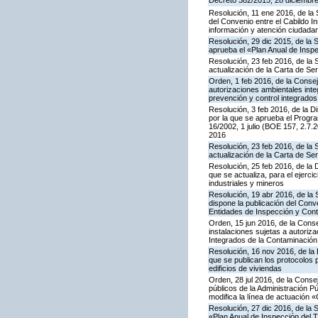
Decreto 382/2015, 28 diciembre,
Resolución, 11 ene 2016, de la 
del Convenio entre el Cabildo I
información y atención ciudada
Resolución, 29 dic 2015, de la 
aprueba el «Plan Anual de Inspe
Resolución, 23 feb 2016, de la 
actualización de la Carta de S
Orden, 1 feb 2016, de la Conseje
autorizaciones ambientales inte
prevención y control integrado
Resolución, 3 feb 2016, de la Di
por la que se aprueba el Progra
16/2002, 1 julio (BOE 157, 2.7.
2016
Resolución, 23 feb 2016, de la 
actualización de la Carta de S
Resolución, 25 feb 2016, de la 
que se actualiza, para el ejerc
industriales y mineros
Resolución, 19 abr 2016, de la
dispone la publicación del Con
Entidades de Inspección y Contr
Orden, 15 jun 2016, de la Consej
instalaciones sujetas a autoriza
Integrados de la Contaminació
Resolución, 16 nov 2016, de la 
que se publican los protocolos 
edificios de viviendas
Orden, 28 jul 2016, de la Consej
públicos de la Administración P
modifica la línea de actuación «
Resolución, 27 dic 2016, de la 
«Plan Anual de Inspección del T