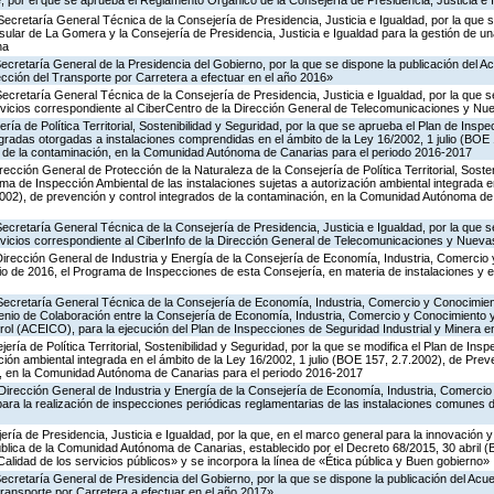
 por el que se aprueba el Reglamento Orgánico de la Consejería de Presidencia, Justicia e 
Secretaría General Técnica de la Consejería de Presidencia, Justicia e Igualdad, por la que s
nsular de La Gomera y la Consejería de Presidencia, Justicia e Igualdad para la gestión de un
na
Secretaría General de la Presidencia del Gobierno, por la que se dispone la publicación del A
cción del Transporte por Carretera a efectuar en el año 2016»
Secretaría General Técnica de la Consejería de Presidencia, Justicia e Igualdad, por la que s
ervicios correspondiente al CiberCentro de la Dirección General de Telecomunicaciones y N
ría de Política Territorial, Sostenibilidad y Seguridad, por la que se aprueba el Plan de Inspe
gradas otorgadas a instalaciones comprendidas en el ámbito de la Ley 16/2002, 1 julio (BOE 
s de la contaminación, en la Comunidad Autónoma de Canarias para el periodo 2016-2017
rección General de Protección de la Naturaleza de la Consejería de Política Territorial, Soste
ma de Inspección Ambiental de las instalaciones sujetas a autorización ambiental integrada e
2002), de prevención y control integrados de la contaminación, en la Comunidad Autónoma de
Secretaría General Técnica de la Consejería de Presidencia, Justicia e Igualdad, por la que s
ervicios correspondiente al CiberInfo de la Dirección General de Telecomunicaciones y Nuev
Dirección General de Industria y Energía de la Consejería de Economía, Industria, Comercio 
icio de 2016, el Programa de Inspecciones de esta Consejería, en materia de instalaciones y 
 Secretaría General Técnica de la Consejería de Economía, Industria, Comercio y Conocimien
venio de Colaboración entre la Consejería de Economía, Industria, Comercio y Conocimiento 
ol (ACEICO), para la ejecución del Plan de Inspecciones de Seguridad Industrial y Minera e
ería de Política Territorial, Sostenibilidad y Seguridad, por la que se modifica el Plan de Ins
ción ambiental integrada en el ámbito de la Ley 16/2002, 1 julio (BOE 157, 2.7.2002), de Prev
n, en la Comunidad Autónoma de Canarias para el periodo 2016-2017
Dirección General de Industria y Energía de la Consejería de Economía, Industria, Comercio
para la realización de inspecciones periódicas reglamentarias de las instalaciones comunes 
ería de Presidencia, Justicia e Igualdad, por la que, en el marco general para la innovación y
ública de la Comunidad Autónoma de Canarias, establecido por el Decreto 68/2015, 30 abril 
Calidad de los servicios públicos» y se incorpora la línea de «Ética pública y Buen gobierno»
Secretaría General de Presidencia del Gobierno, por la que se dispone la publicación del Acu
ransporte por Carretera a efectuar en el año 2017»