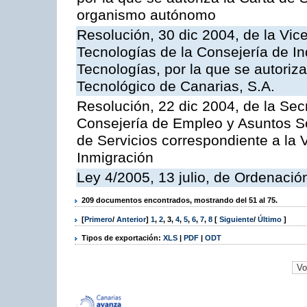
organismo autónomo
Resolución, 30 dic 2004, de la Vic
Tecnologías de la Consejería de I
Tecnologías, por la que se autoriza 
Tecnológico de Canarias, S.A.
Resolución, 22 dic 2004, de la Sec
Consejería de Empleo y Asuntos Soc
de Servicios correspondiente a la 
Inmigración
Ley 4/2005, 13 julio, de Ordenaci
209 documentos encontrados, mostrando del 51 al 75.
[
Primero
/
Anterior
]
1
,
2
,
3
,
4
,
5
,
6
,
7
,
8
[
Siguiente
/
Último
]
Tipos de exportación:
XLS
|
PDF
|
ODT