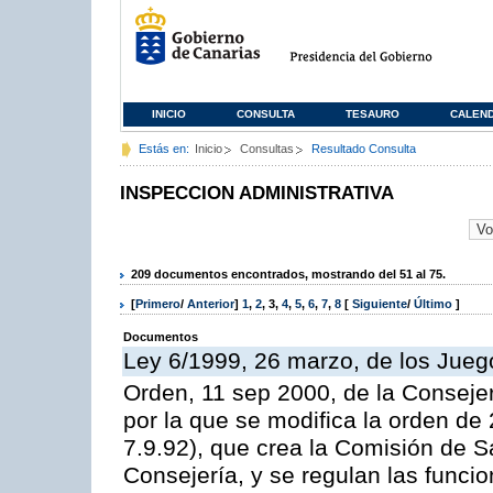
INICIO
CONSULTA
TESAURO
CALEN
Estás en:
Inicio
Consultas
Resultado Consulta
INSPECCION ADMINISTRATIVA
209 documentos encontrados, mostrando del 51 al 75.
[
Primero
/
Anterior
]
1
,
2
,
3
,
4
,
5
,
6
,
7
,
8
[
Siguiente
/
Último
]
Documentos
Ley 6/1999, 26 marzo, de los Jueg
Orden, 11 sep 2000, de la Consejer
por la que se modifica la orden d
7.9.92), que crea la Comisión de S
Consejería, y se regulan las funci