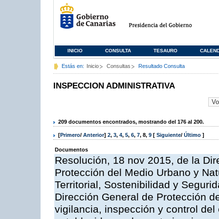
INICIO
CONSULTA
TESAURO
CALEN
Estás en:
Inicio
Consultas
Resultado Consulta
INSPECCION ADMINISTRATIVA
209 documentos encontrados, mostrando del 176 al 200.
[
Primero
/
Anterior
]
2
,
3
,
4
,
5
,
6
,
7
,
8
,
9
[
Siguiente
/
Último
]
Documentos
Resolución, 18 nov 2015, de la Dir
Protección del Medio Urbano y Natu
Territorial, Sostenibilidad y Seguri
Dirección General de Protección de
vigilancia, inspección y control de