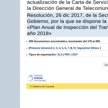
actualización de la Carta de Servi
la Dirección General de Telecomu
Resolución, 26 dic 2017, de la Sec
Gobierno, por la que se dispone la
«Plan Anual de Inspección del Tran
año 2018»
209 documentos encontrados, mostrando del 176 al 200.
[
Primero
/
Anterior
]
2
,
3
,
4
,
5
,
6
,
7
,
8
,
9
[
Siguiente
/
Último
]
Tipos de exportación:
XLS
|
PDF
|
ODT
© Gobierno de Canarias